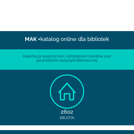
MAK +
katalog online dla bibliotek
Rejestracja wypożyczeń i udostępnień zasobów oraz
prowadzenie statystyki bibliotecznej
2602
BIBLIOTEKI