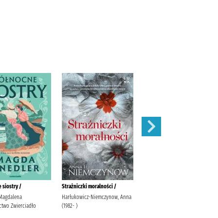
 siostry /
Strażniczki moralności /
Gdzie ci mężczyźni, których nie
poślubiłam /
 Magdalena
Harłukowicz-Niemczynow, Anna
two Zwierciadło
(1982- )
Niemczynow, Anna H. (1982- )
Wydawnictwo Marginesy