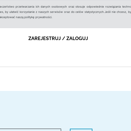
ieczeństwo przetwarzania ich danych osobowych oraz stosuje odpowiednie rozwiązania techno
, by ułatwić korzystanie z naszych serwisów oraz do celów statystycznych.Jeśli nie chcesz, by
aakceptować naszą politykę prywatności.
ZAREJESTRUJ / ZALOGUJ