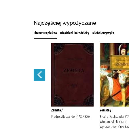
Najczęściej wypożyczane
Literatura piękna
Dla dzieci i młodzieży
Niebeletrystyka
Kamienie na szaniec /
Zemsta /
Zemsta /
Kamiński, Aleksander (1903-1978)
Fredro, Aleksander (1793-1876).
Fredro, Aleksander (179
Wachowicz, Barbara (1937-2018)
Włodarczyk, Barbara
Wydawnictwo "Nasza
Wydawnictwo Greg Ław