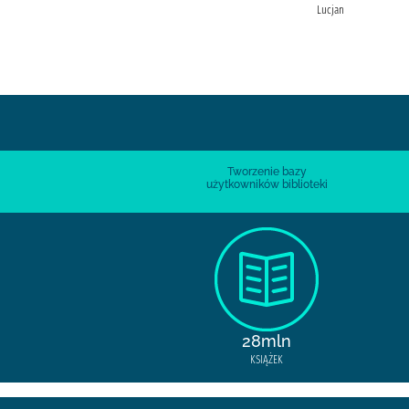
Księgarnia"
Lucjan
Tworzenie bazy
użytkowników biblioteki
28mln
KSIĄŻEK