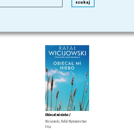
szukaj
Obiecał mi niebo /
Wicijowski, Rafał Wydawnictwo
Filia