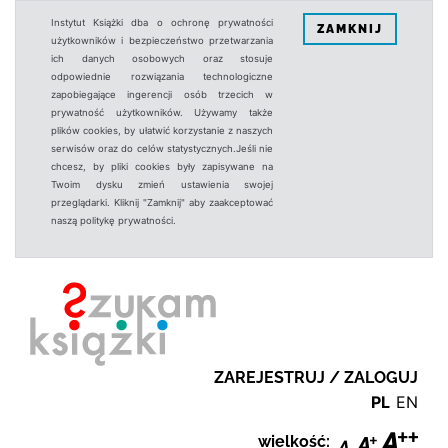
Instytut Książki dba o ochronę prywatności
ZAMKNIJ
użytkowników i bezpieczeństwo przetwarzania
ich danych osobowych oraz stosuje
odpowiednie rozwiązania technologiczne
zapobiegające ingerencji osób trzecich w
prywatność użytkowników. Używamy także
plików cookies, by ułatwić korzystanie z naszych
serwisów oraz do celów statystycznych.Jeśli nie
chcesz, by pliki cookies były zapisywane na
Twoim dysku zmień ustawienia swojej
przeglądarki. Kliknij "Zamknij" aby zaakceptować
naszą politykę prywatności.
ZAREJESTRUJ / ZALOGUJ
PL
EN
wielkość: