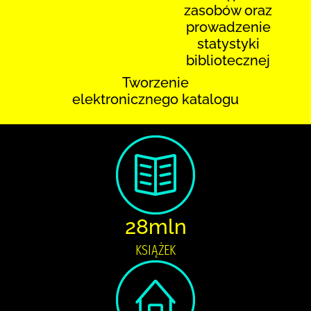
zasobów oraz
prowadzenie
statystyki
bibliotecznej
Tworzenie
elektronicznego katalogu
28mln
KSIĄŻEK