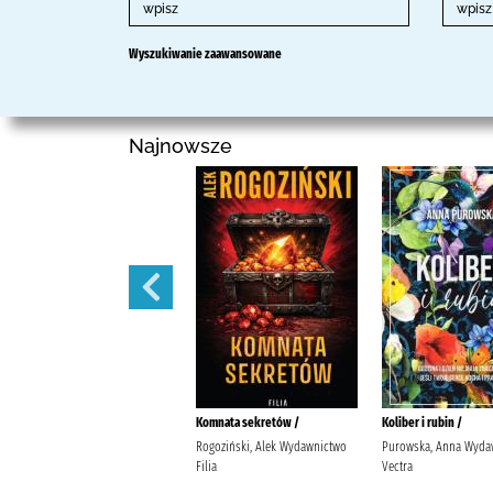
Wyszukiwanie zaawansowane
Najnowsze
Laleczka /
Komnata sekretów /
Koliber i rubin /
Jax, Joanna Wydawnictwo Dobre
Rogoziński, Alek Wydawnictwo
Purowska, Anna Wyda
Strony.
Filia
Vectra