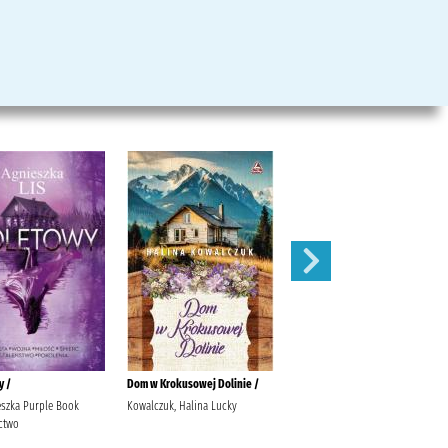
y /
Dom w Krokusowej Dolinie /
Dom przy starym młynie /
eszka Purple Book
Kowalczuk, Halina Lucky
Lis, Małgorzata Wydawnictwo
ctwo
Dobre Strony.