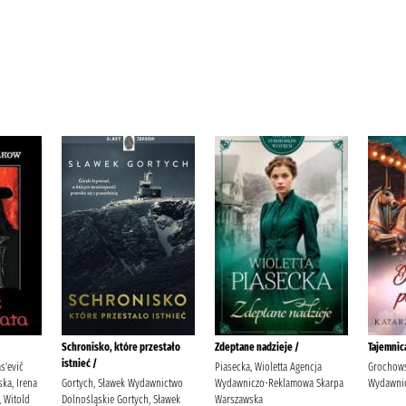
Schronisko, które przestało
Zdeptane nadzieje /
Tajemnic
istnieć /
s'evič
Piasecka, Wioletta Agencja
Grochows
ka, Irena
Gortych, Sławek Wydawnictwo
Wydawniczo-Reklamowa Skarpa
Wydawnic
, Witold
Dolnośląskie Gortych, Sławek
Warszawska