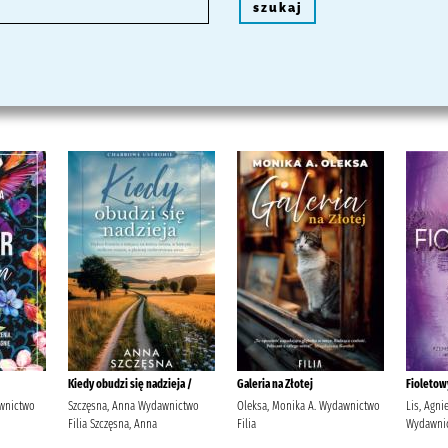
szukaj
Kiedy obudzi się nadzieja /
Galeria na Złotej
Fioletow
wnictwo
Szczęsna, Anna Wydawnictwo
Oleksa, Monika A. Wydawnictwo
Lis, Agni
Filia Szczęsna, Anna
Filia
Wydawni