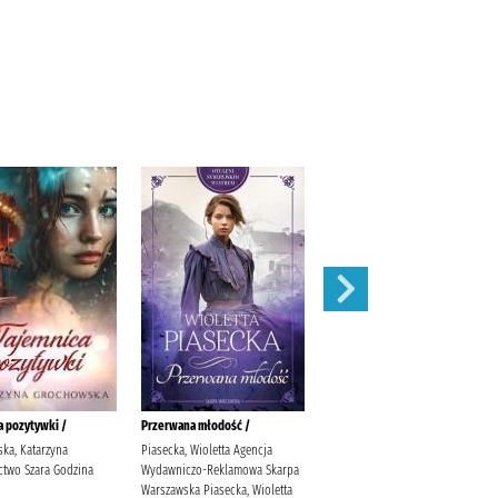
a pozytywki /
Przerwana młodość /
Kolor zemsty /
ka, Katarzyna
Piasecka, Wioletta Agencja
Jax, Joanna Wydawnictwo
two Szara Godzina
Wydawniczo-Reklamowa Skarpa
Literackie
Warszawska Piasecka, Wioletta