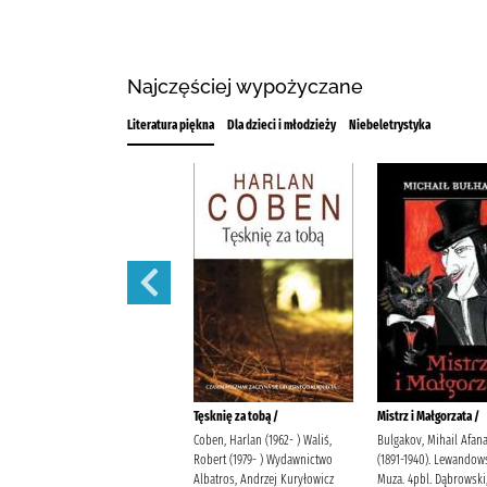
Najczęściej wypożyczane
Literatura piękna
Dla dzieci i młodzieży
Niebeletrystyka
Dziewczyna z herbaciarni /
Tęsknię za tobą /
Mistrz i Małgorzata /
Sawicka, Agata Wydawnictwo
Coben, Harlan (1962- ) Waliś,
Bulgakov, Mihail Afana
Szara Godzina
Robert (1979- ) Wydawnictwo
(1891-1940). Lewandows
Albatros, Andrzej Kuryłowicz
Muza. 4pbl. Dąbrowski