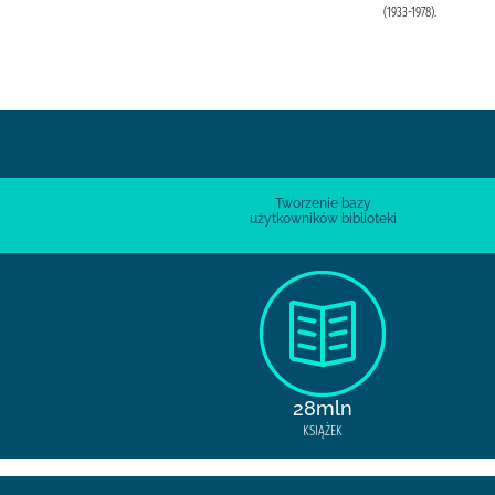
(1933-1978).
Tworzenie bazy
użytkowników biblioteki
28mln
KSIĄŻEK