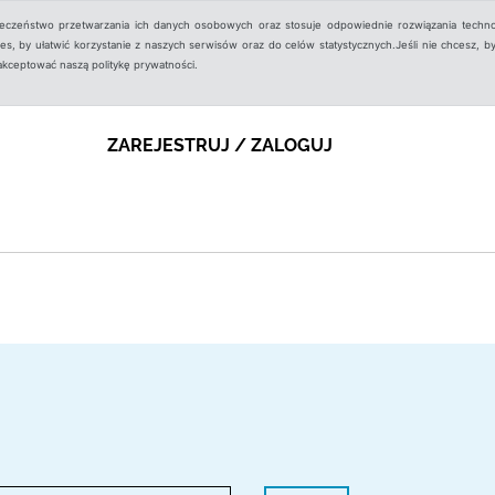
ieczeństwo przetwarzania ich danych osobowych oraz stosuje odpowiednie rozwiązania techno
, by ułatwić korzystanie z naszych serwisów oraz do celów statystycznych.Jeśli nie chcesz, by
aakceptować naszą politykę prywatności.
ZAREJESTRUJ / ZALOGUJ