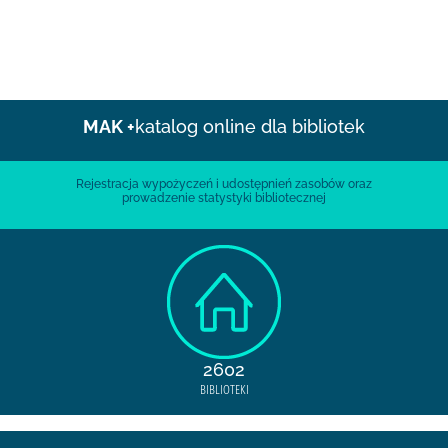
MAK +
katalog online dla bibliotek
Rejestracja wypożyczeń i udostępnień zasobów oraz
prowadzenie statystyki bibliotecznej
2602
BIBLIOTEKI