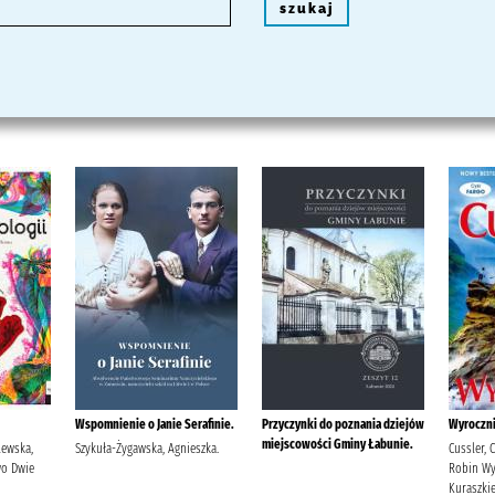
szukaj
Wspomnienie o Janie Serafinie.
Przyczynki do poznania dziejów
Wyroczni
miejscowości Gminy Łabunie.
lewska,
Szykuła-Żygawska, Agnieszka.
Cussler, C
wo Dwie
Robin W
Kuraszkie