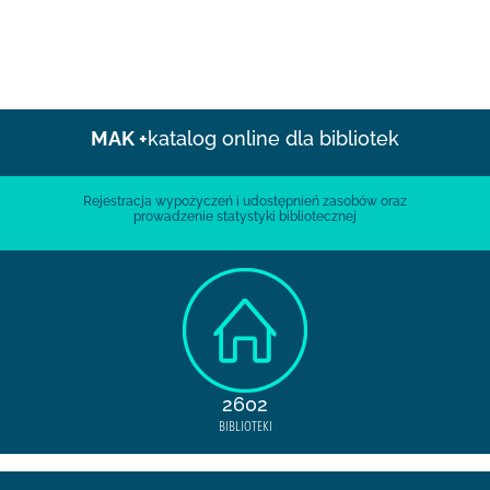
MAK +
katalog online dla bibliotek
Rejestracja wypożyczeń i udostępnień zasobów oraz
prowadzenie statystyki bibliotecznej
2602
BIBLIOTEKI