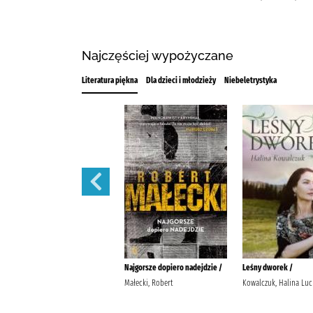
Najczęściej wypożyczane
Literatura piękna
Dla dzieci i młodzieży
Niebeletrystyka
Noce w Rodanthe /
Najgorsze dopiero nadejdzie /
Leśny dworek /
Sparks, Nicholas
Małecki, Robert
Kowalczuk, Halina Luc