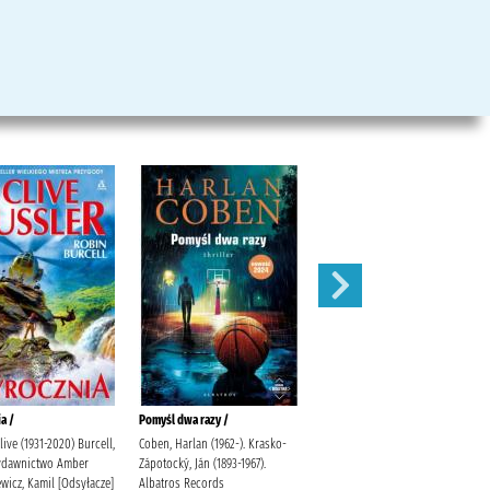
a /
Pomyśl dwa razy /
Zbrodnia przed północą /
live (1931-2020) Burcell,
Coben, Harlan (1962-). Krasko-
Rogala, Małgorzata Agencja
ydawnictwo Amber
Zápotocký, Ján (1893-1967).
Wydawniczo-Reklamowa Skarpa
wicz, Kamil [Odsyłacze]
Albatros Records
Warszawska