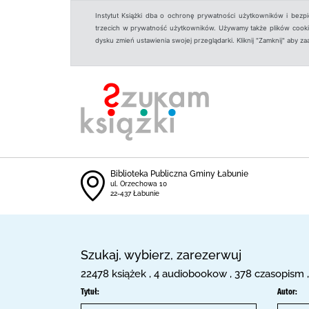
Instytut Książki dba o ochronę prywatności użytkowników i bezp
trzecich w prywatność użytkowników. Używamy także plików cookies
dysku zmień ustawienia swojej przeglądarki. Kliknij "Zamknij" aby z
Biblioteka Publiczna Gminy Łabunie
ul. Orzechowa 10
22-437 Łabunie
Szukaj, wybierz, zarezerwuj
22478 książek , 4 audiobookow , 378 czasopism 
Tytuł:
Autor: