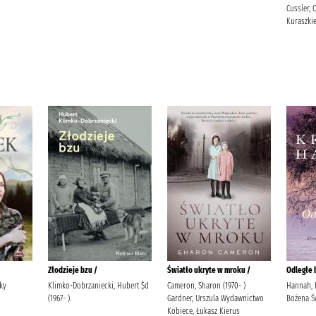
Cussler, 
Kuraszkie
Złodzieje bzu /
Światło ukryte w mroku /
Odległe 
ky
Klimko-Dobrzaniecki, Hubert $d
Cameron, Sharon (1970- )
Hannah, 
(1967- ).
Gardner, Urszula Wydawnictwo
Bożena Św
Kobiece, Łukasz Kierus