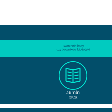
Tworzenie bazy
użytkowników biblioteki
28mln
KSIĄŻEK