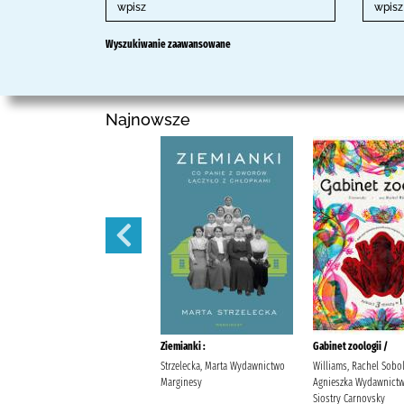
Wyszukiwanie zaawansowane
Najnowsze
Narodziny wilczycy /
Ziemianki :
Gabinet zoologii /
Kordel, Magdalena Społeczny
Strzelecka, Marta Wydawnictwo
Williams, Rachel Sobo
Instytut Wydawniczy Znak
Marginesy
Agnieszka Wydawnict
Kordel, Magdalena
Siostry Carnovsky