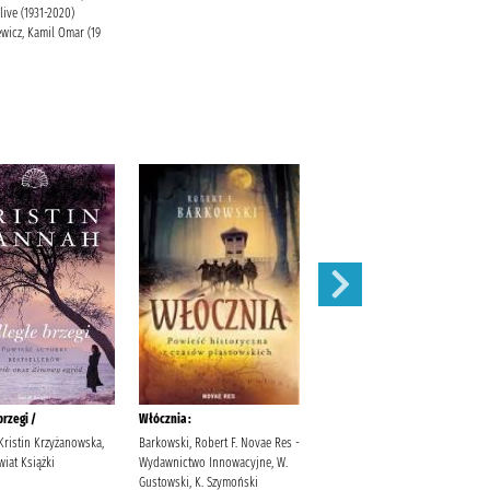
Clive (1931-2020)
wicz, Kamil Omar (19
brzegi /
Włócznia :
Uwikłana /
Kristin Krzyżanowska,
Barkowski, Robert F. Novae Res -
Sinicka, Alicja (1987- )
iat Książki
Wydawnictwo Innowacyjne, W.
Wydawnictwo Kobiece, Łukasz
Gustowski, K. Szymoński
Kierus Sinicka, Alicja (1987- ).