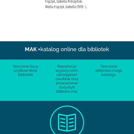
Frączyk, Izabella Prószyński
Media Frączyk, Izabella (1970- ).
MAK +
katalog online dla bibliotek
Tworzenie bazy
Rejestracja
Tworzenie
użytkowników
wypożyczeń i
elektronicznego
biblioteki
udostępnień
katalogu
zasobów oraz
prowadzenie
statystyki
bibliotecznej