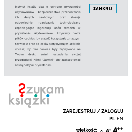
Instytut Książki dba o ochronę prywatności
ZAMKNIJ
użytkowników i bezpieczeństwo przetwarzania
ich danych osobowych oraz stosuje
odpowiednie rozwiązania technologiczne
zapobiegające ingerencji osób trzecich w
prywatność użytkowników. Używamy także
plików cookies, by ułatwić korzystanie z naszych
serwisów oraz do celów statystycznych.Jeśli nie
chcesz, by pliki cookies były zapisywane na
Twoim dysku zmień ustawienia swojej
przeglądarki. Kliknij "Zamknij" aby zaakceptować
naszą politykę prywatności.
ZAREJESTRUJ / ZALOGUJ
PL
EN
wielkość: