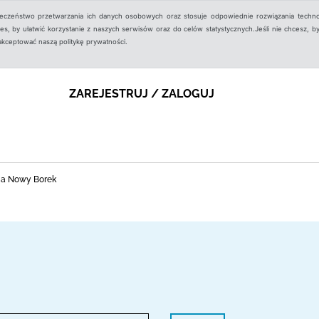
ieczeństwo przetwarzania ich danych osobowych oraz stosuje odpowiednie rozwiązania techno
, by ułatwić korzystanie z naszych serwisów oraz do celów statystycznych.Jeśli nie chcesz, by
aakceptować naszą politykę prywatności.
ZAREJESTRUJ / ZALOGUJ
lia Nowy Borek