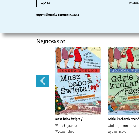
Wyszukiwanie zaawansowane
Najnowsze
Myślał karp o Wigilii... /
Masz babo święta /
Gdzie kucharek sześć.
Wtulich, Joanna Lira
Wtulich, Joanna Lira
Wtulich, Joanna Lira
Wydawnictwo
Wydawnictwo
Wydawnictwo