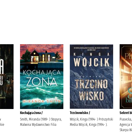
Kochająca żona /
Trzcinowisko /
Sekret bi
w
Smith, Miranda (1989- ) Stopyra,
Wójcik, Kinga (1994- ) Prószyński
Piasecka,
kie
Malwina Wydawnictwo Filia
Media Wójcik, Kinga (1994- ).
Agencja 
Skarpa W