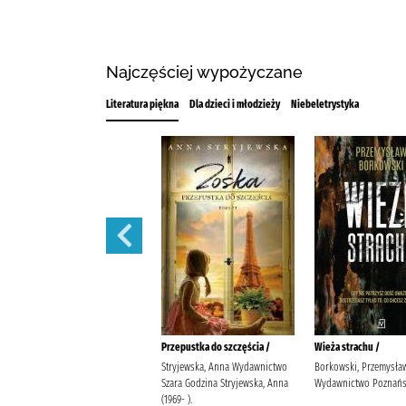
Najczęściej wypożyczane
Literatura piękna
Dla dzieci i młodzieży
Niebeletrystyka
Gdzie śpiewają raki /
Przepustka do szczęścia /
Wieża strachu /
Owens, Delia Maliborski,
Stryjewska, Anna Wydawnictwo
Borkowski, Przemysła
Bohdan Aris Poland
Szara Godzina Stryjewska, Anna
Wydawnictwo Poznańs
(1969- ).