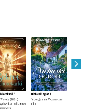
bliotekarki /
Niebieski ogród /
Schronisko pod Srebrnym
Aniołem /
 Wioletta (1970- )
Tekieli, Joanna Wydawnictwo
Wydawniczo-Reklamowa
Filia
Przeździk, Natalia Wydawnictwo
arszawska
eSPe