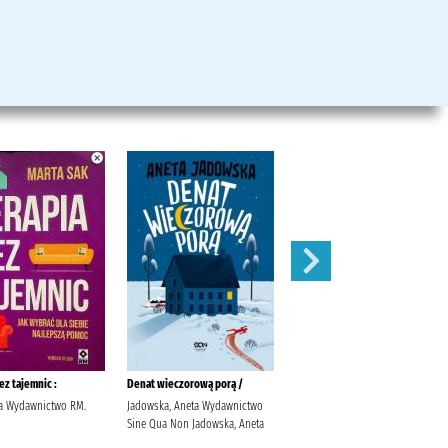
ez tajemnic :
Denat wieczorową porą /
Klejnoty szwagra /
ta Wydawnictwo RM.
Jadowska, Aneta Wydawnictwo
Stelar, Marek (1976- )
Sine Qua Non Jadowska, Aneta
Wydawnictwo Filia