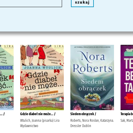
szukaj
.. /
Gdzie diabeł nie może... /
Siedem obrączek /
Terapia b
Wtulich, Joanna (pisarka) Lira
Roberts, Nora Rosłan, Katarzyna.
Sak, Mar
Wydawnictwo
Dressler Dublin