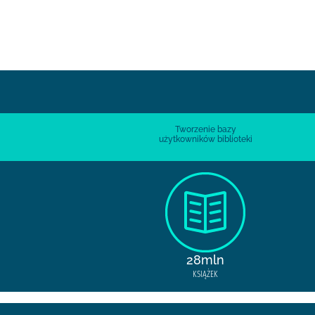
Tworzenie bazy
użytkowników biblioteki
28mln
KSIĄŻEK