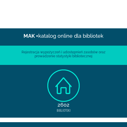
MAK +
katalog online dla bibliotek
Rejestracja wypożyczeń i udostępnień zasobów oraz
prowadzenie statystyki bibliotecznej
2602
BIBLIOTEKI