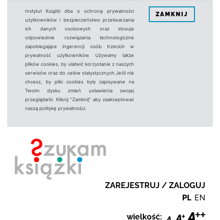
Instytut Książki dba o ochronę prywatności
ZAMKNIJ
użytkowników i bezpieczeństwo przetwarzania
ich danych osobowych oraz stosuje
odpowiednie rozwiązania technologiczne
zapobiegające ingerencji osób trzecich w
prywatność użytkowników. Używamy także
plików cookies, by ułatwić korzystanie z naszych
serwisów oraz do celów statystycznych.Jeśli nie
chcesz, by pliki cookies były zapisywane na
Twoim dysku zmień ustawienia swojej
przeglądarki. Kliknij "Zamknij" aby zaakceptować
naszą politykę prywatności.
ZAREJESTRUJ / ZALOGUJ
PL
EN
wielkość: