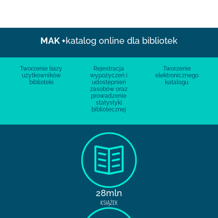
MAK +
katalog online dla bibliotek
Tworzenie bazy
Rejestracja
Tworzenie
użytkowników
wypożyczeń i
elektronicznego
biblioteki
udostępnień
katalogu
zasobów oraz
prowadzenie
statystyki
bibliotecznej
28mln
KSIĄŻEK