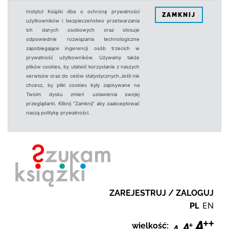
Instytut Książki dba o ochronę prywatności
ZAMKNIJ
użytkowników i bezpieczeństwo przetwarzania
ich danych osobowych oraz stosuje
odpowiednie rozwiązania technologiczne
zapobiegające ingerencji osób trzecich w
prywatność użytkowników. Używamy także
plików cookies, by ułatwić korzystanie z naszych
serwisów oraz do celów statystycznych.Jeśli nie
chcesz, by pliki cookies były zapisywane na
Twoim dysku zmień ustawienia swojej
przeglądarki. Kliknij "Zamknij" aby zaakceptować
naszą politykę prywatności.
ZAREJESTRUJ / ZALOGUJ
PL
EN
wielkość: