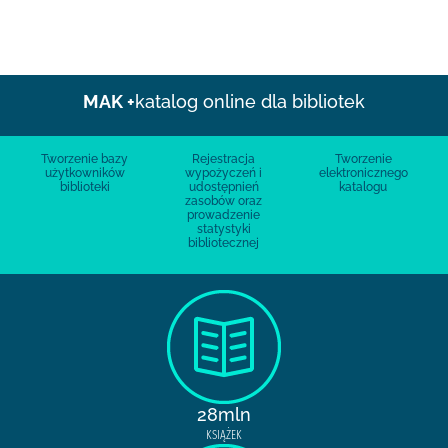
MAK +
katalog online dla bibliotek
Tworzenie bazy
Rejestracja
Tworzenie
użytkowników
wypożyczeń i
elektronicznego
biblioteki
udostępnień
katalogu
zasobów oraz
prowadzenie
statystyki
bibliotecznej
28mln
KSIĄŻEK