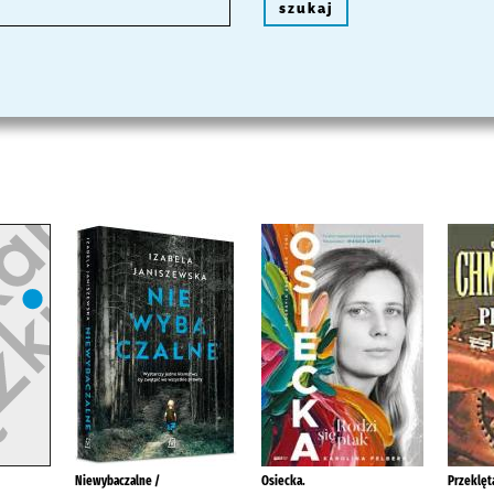
szukaj
Niewybaczalne /
Osiecka.
Przeklęta