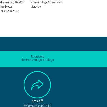
ka, Joanna (1932-2013)
Tokarczuk, Olga Wydawnictwo
Chutnik, Sylwia (1979- )
two Diecezji
Literackie
Wydawnictwo Ha!art
órsko-Gorzowskiej
Tworzenie
elektronicznego katalogu
40718
WYPOŻYCZEŃ CODZIENNIE