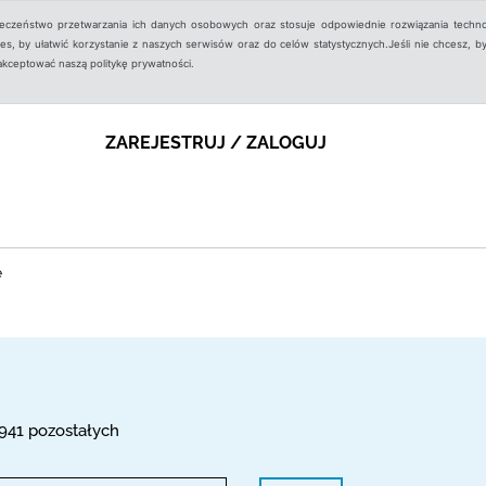
ieczeństwo przetwarzania ich danych osobowych oraz stosuje odpowiednie rozwiązania techno
, by ułatwić korzystanie z naszych serwisów oraz do celów statystycznych.Jeśli nie chcesz, by
aakceptować naszą politykę prywatności.
ZAREJESTRUJ / ZALOGUJ
e
 941 pozostałych