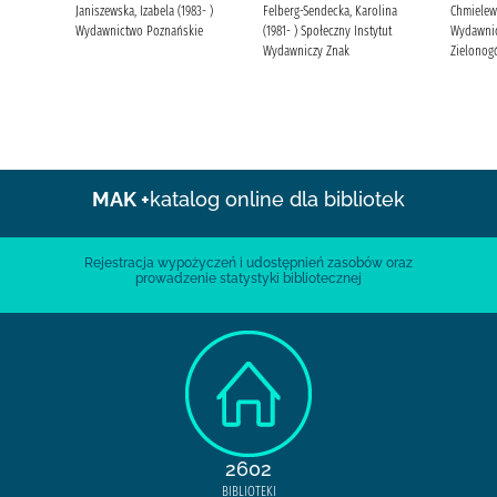
Janiszewska, Izabela (1983- )
Felberg-Sendecka, Karolina
Chmielews
Wydawnictwo Poznańskie
(1981- ) Społeczny Instytut
Wydawnic
Wydawniczy Znak
Zielonog
MAK +
katalog online dla bibliotek
Rejestracja wypożyczeń i udostępnień zasobów oraz
prowadzenie statystyki bibliotecznej
2602
BIBLIOTEKI