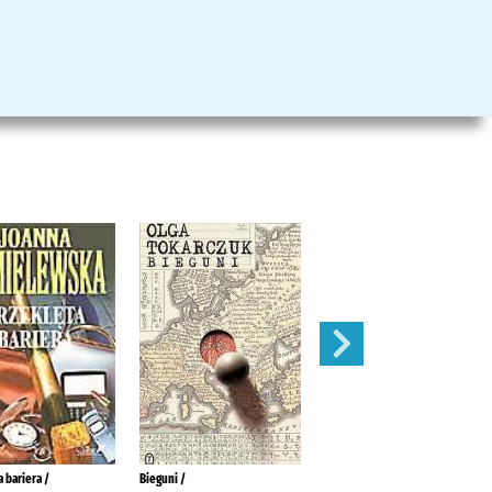
 bariera /
Bieguni /
Kieszonkowy atlas kobiet /