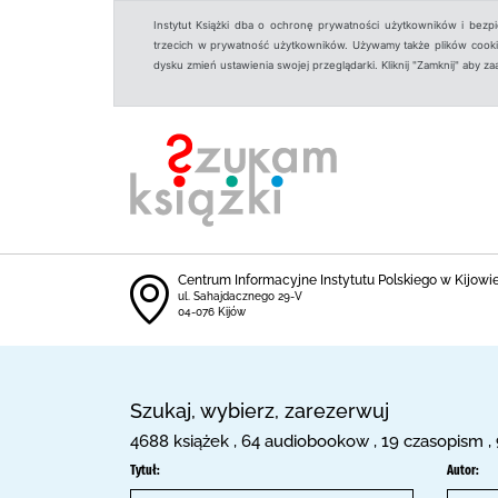
Instytut Książki dba o ochronę prywatności użytkowników i bezp
trzecich w prywatność użytkowników. Używamy także plików cookies
dysku zmień ustawienia swojej przeglądarki. Kliknij "Zamknij" aby z
Centrum Informacyjne Instytutu Polskiego w Kijowi
ul. Sahajdacznego 29-V
04-076 Kijów
Szukaj, wybierz, zarezerwuj
4688 książek , 64 audiobookow , 19 czasopism ,
Tytuł:
Autor: