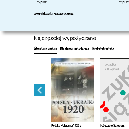
Wyszukiwanie zaawansowane
Najczęściej wypożyczane
Literatura piękna
Dla dzieci i młodzieży
Niebeletrystyka
Wołyń :
Polska - Ukraina 1920 /
I cóż, że o Szwecji.