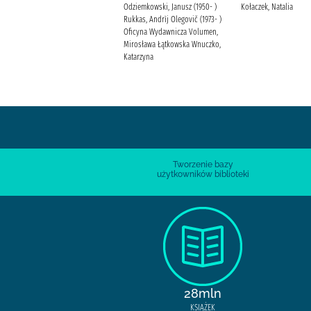
Koprowski, Marek A.
Odziemkowski, Janusz (1950- )
Kołaczek, Natalia
Wydawnictwo Replika
Rukkas, Andrìj Olegovič (1973- )
Oficyna Wydawnicza Volumen,
Mirosława Łątkowska Wnuczko,
Katarzyna
Tworzenie bazy
użytkowników biblioteki
28mln
KSIĄŻEK