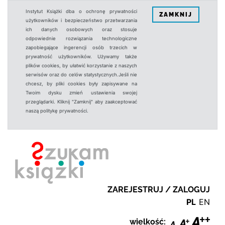
Instytut Książki dba o ochronę prywatności
ZAMKNIJ
użytkowników i bezpieczeństwo przetwarzania
ich danych osobowych oraz stosuje
odpowiednie rozwiązania technologiczne
zapobiegające ingerencji osób trzecich w
prywatność użytkowników. Używamy także
plików cookies, by ułatwić korzystanie z naszych
serwisów oraz do celów statystycznych.Jeśli nie
chcesz, by pliki cookies były zapisywane na
Twoim dysku zmień ustawienia swojej
przeglądarki. Kliknij "Zamknij" aby zaakceptować
naszą politykę prywatności.
ZAREJESTRUJ / ZALOGUJ
PL
EN
wielkość: