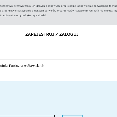
ieczeństwo przetwarzania ich danych osobowych oraz stosuje odpowiednie rozwiązania techno
, by ułatwić korzystanie z naszych serwisów oraz do celów statystycznych.Jeśli nie chcesz, by
aakceptować naszą politykę prywatności.
ZAREJESTRUJ / ZALOGUJ
ioteka Publiczna w Stawiskach