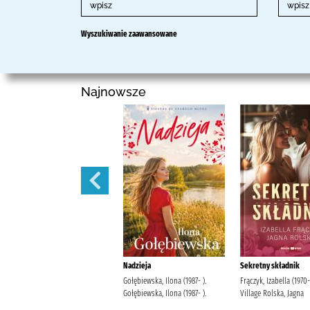
Wyszukiwanie zaawansowane
Najnowsze
Tam, gdzie rzeki wstrzymują
Nadzieja
Sekretny składnik
swój bieg /
Gołębiewska, Ilona (1987- ).
Frączyk, Izabella (1970-
Paszyńska, Maria Wydawnictwo
Gołębiewska, Ilona (1987- ).
Village Rolska, Jagna
Filia