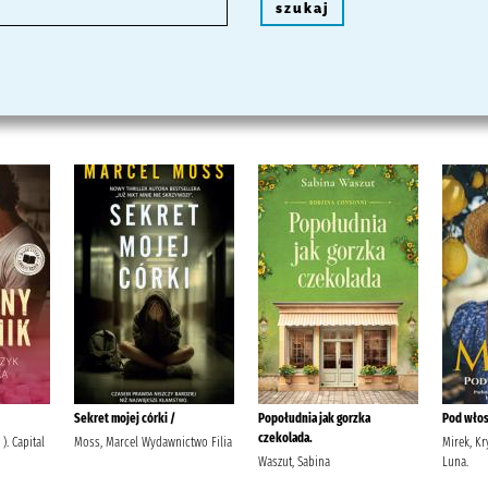
szukaj
Sekret mojej córki /
Popołudnia jak gorzka
Pod włos
czekolada.
 ). Capital
Moss, Marcel Wydawnictwo Filia
Mirek, K
Waszut, Sabina
Luna.