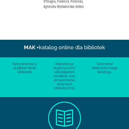
D'Onaglia, Frederick. Podolska,
Agnieszka Wydawnictwo Amber.
MAK +
katalog online dla bibliotek
Tworzenie bazy
Rejestracja
Tworzenie
użytkowników
wypożyczeń i
elektronicznego
biblioteki
udostępnień
katalogu
zasobów oraz
prowadzenie
statystyki
bibliotecznej