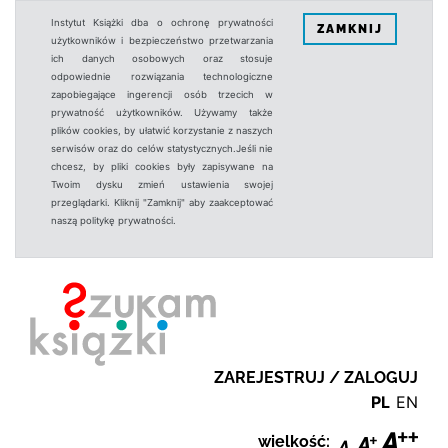
Instytut Książki dba o ochronę prywatności
ZAMKNIJ
użytkowników i bezpieczeństwo przetwarzania
ich danych osobowych oraz stosuje
odpowiednie rozwiązania technologiczne
zapobiegające ingerencji osób trzecich w
prywatność użytkowników. Używamy także
plików cookies, by ułatwić korzystanie z naszych
serwisów oraz do celów statystycznych.Jeśli nie
chcesz, by pliki cookies były zapisywane na
Twoim dysku zmień ustawienia swojej
przeglądarki. Kliknij "Zamknij" aby zaakceptować
naszą politykę prywatności.
ZAREJESTRUJ / ZALOGUJ
PL
EN
wielkość: