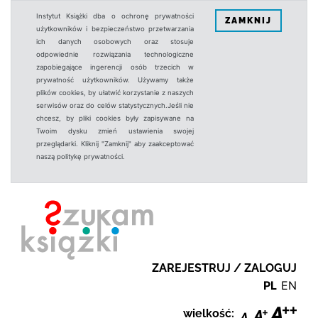
Instytut Książki dba o ochronę prywatności
ZAMKNIJ
użytkowników i bezpieczeństwo przetwarzania
ich danych osobowych oraz stosuje
odpowiednie rozwiązania technologiczne
zapobiegające ingerencji osób trzecich w
prywatność użytkowników. Używamy także
plików cookies, by ułatwić korzystanie z naszych
serwisów oraz do celów statystycznych.Jeśli nie
chcesz, by pliki cookies były zapisywane na
Twoim dysku zmień ustawienia swojej
przeglądarki. Kliknij "Zamknij" aby zaakceptować
naszą politykę prywatności.
ZAREJESTRUJ / ZALOGUJ
PL
EN
wielkość: