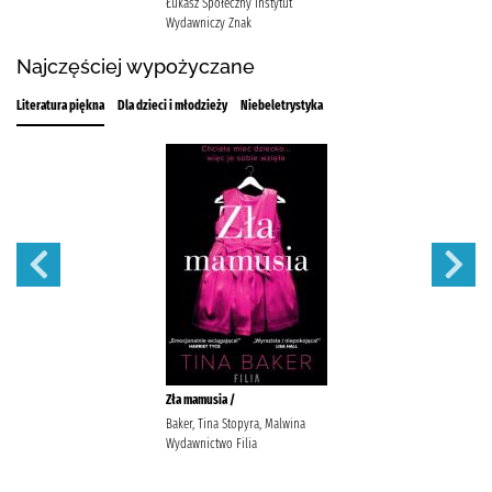
Łukasz Społeczny Instytut
Wydawniczy Znak
Najczęściej wypożyczane
Literatura piękna
Dla dzieci i młodzieży
Niebeletrystyka
Zła mamusia /
Baker, Tina Stopyra, Malwina
Wydawnictwo Filia