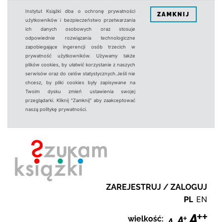
Instytut Książki dba o ochronę prywatności
ZAMKNIJ
użytkowników i bezpieczeństwo przetwarzania
ich danych osobowych oraz stosuje
odpowiednie rozwiązania technologiczne
zapobiegające ingerencji osób trzecich w
prywatność użytkowników. Używamy także
plików cookies, by ułatwić korzystanie z naszych
serwisów oraz do celów statystycznych.Jeśli nie
chcesz, by pliki cookies były zapisywane na
Twoim dysku zmień ustawienia swojej
przeglądarki. Kliknij "Zamknij" aby zaakceptować
naszą politykę prywatności.
ZAREJESTRUJ / ZALOGUJ
PL
EN
wielkość: