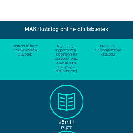
MAK +
katalog online dla bibliotek
Tworzenie bazy
Rejestracja
Tworzenie
użytkowników
wypożyczeń i
elektronicznego
biblioteki
udostępnień
katalogu
zasobów oraz
prowadzenie
statystyki
bibliotecznej
28mln
KSIĄŻEK