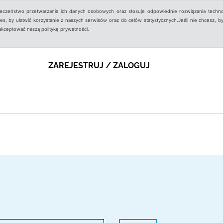
ieczeństwo przetwarzania ich danych osobowych oraz stosuje odpowiednie rozwiązania techno
, by ułatwić korzystanie z naszych serwisów oraz do celów statystycznych.Jeśli nie chcesz, by
aakceptować naszą politykę prywatności.
ZAREJESTRUJ / ZALOGUJ