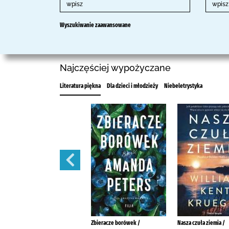
Wyszukiwanie zaawansowane
Najczęściej wypożyczane
Literatura piękna
Dla dzieci i młodzieży
Niebeletrystyka
Nieobliczalni /
Zbieracze borówek /
Nasza czuła ziemia /