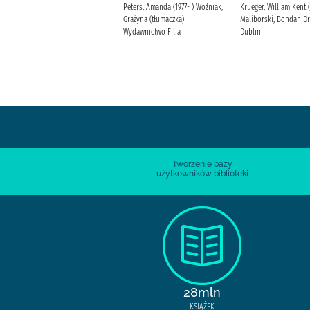
Horst, Jørn Lier Wydawnictwo
Peters, Amanda (1977- ) Woźniak,
Krueger, William Kent (
Smak Słowa Enger, Thomas
Grażyna (tłumaczka)
Maliborski, Bohdan Dr
Skoczko-Nakielska, Milena
Wydawnictwo Filia
Dublin
Tworzenie bazy
użytkowników biblioteki
28mln
KSIĄŻEK