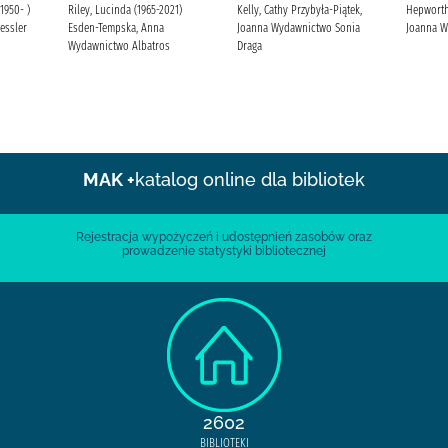
1950- )
Riley, Lucinda (1965-2021)
Kelly, Cathy Przybyła-Piątek,
Hepworth,
essler
Esden-Tempska, Anna
Joanna Wydawnictwo Sonia
Joanna W
Wydawnictwo Albatros
Draga
MAK +
katalog online dla bibliotek
Rejestracja wypożyczeń i udostępnień zasobów oraz
prowadzenie statystyki bibliotecznej
2602
BIBLIOTEKI