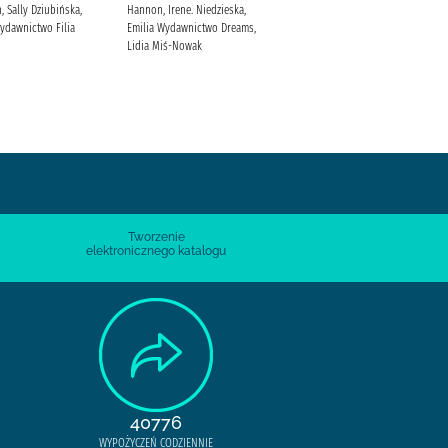
 Sally Dziubińska,
Hannon, Irene. Niedzieska,
Rivers, Francine Jasiński,
ydawnictwo Filia
Emilia Wydawnictwo Dreams,
Krzysztof Wydawnictwo
Lidia Miś-Nowak
Bogulandia Szaron
Tworzenie
elektronicznego katalogu
40776
WYPOŻYCZEŃ CODZIENNIE