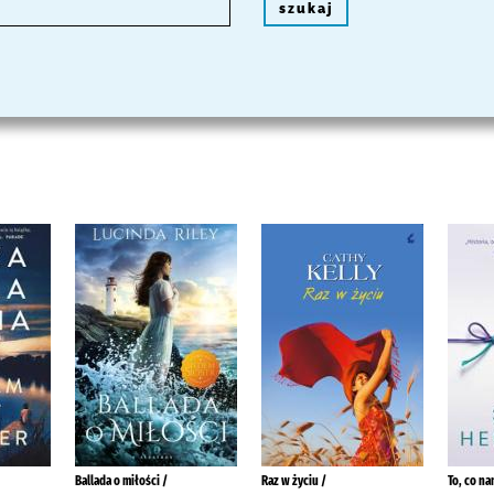
szukaj
Ballada o miłości /
Raz w życiu /
To, co na