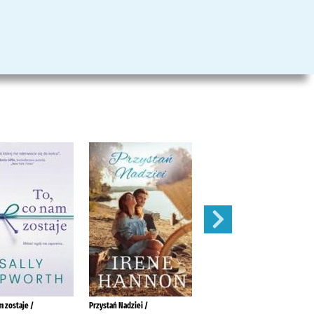
m zostaje /
Przystań Nadziei /
Arcydzieło /