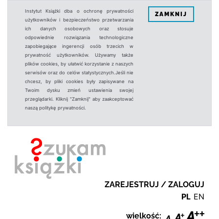
Instytut Książki dba o ochronę prywatności
ZAMKNIJ
użytkowników i bezpieczeństwo przetwarzania
ich danych osobowych oraz stosuje
odpowiednie rozwiązania technologiczne
zapobiegające ingerencji osób trzecich w
prywatność użytkowników. Używamy także
plików cookies, by ułatwić korzystanie z naszych
serwisów oraz do celów statystycznych.Jeśli nie
chcesz, by pliki cookies były zapisywane na
Twoim dysku zmień ustawienia swojej
przeglądarki. Kliknij "Zamknij" aby zaakceptować
naszą politykę prywatności.
ZAREJESTRUJ / ZALOGUJ
PL
EN
wielkość: