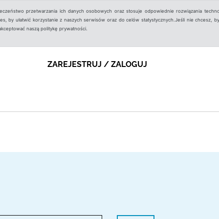
ieczeństwo przetwarzania ich danych osobowych oraz stosuje odpowiednie rozwiązania techno
, by ułatwić korzystanie z naszych serwisów oraz do celów statystycznych.Jeśli nie chcesz, by
aakceptować naszą politykę prywatności.
ZAREJESTRUJ / ZALOGUJ