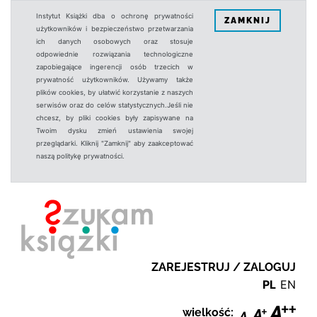
Instytut Książki dba o ochronę prywatności
ZAMKNIJ
użytkowników i bezpieczeństwo przetwarzania
ich danych osobowych oraz stosuje
odpowiednie rozwiązania technologiczne
zapobiegające ingerencji osób trzecich w
prywatność użytkowników. Używamy także
plików cookies, by ułatwić korzystanie z naszych
serwisów oraz do celów statystycznych.Jeśli nie
chcesz, by pliki cookies były zapisywane na
Twoim dysku zmień ustawienia swojej
przeglądarki. Kliknij "Zamknij" aby zaakceptować
naszą politykę prywatności.
ZAREJESTRUJ / ZALOGUJ
PL
EN
wielkość: