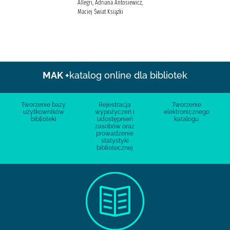
Allegri, Adriana Antosiewicz,
Maciej Świat Książki
MAK +
katalog online dla bibliotek
Tworzenie bazy
Rejestracja
Tworzenie
użytkowników
wypożyczeń i
elektronicznego
biblioteki
udostępnień
katalogu
zasobów oraz
prowadzenie
statystyki
bibliotecznej