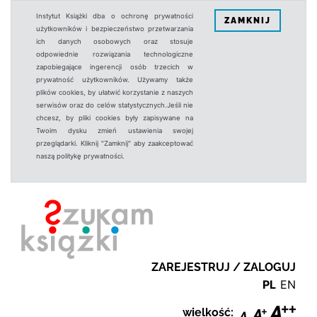
Instytut Książki dba o ochronę prywatności
ZAMKNIJ
użytkowników i bezpieczeństwo przetwarzania
ich danych osobowych oraz stosuje
odpowiednie rozwiązania technologiczne
zapobiegające ingerencji osób trzecich w
prywatność użytkowników. Używamy także
plików cookies, by ułatwić korzystanie z naszych
serwisów oraz do celów statystycznych.Jeśli nie
chcesz, by pliki cookies były zapisywane na
Twoim dysku zmień ustawienia swojej
przeglądarki. Kliknij "Zamknij" aby zaakceptować
naszą politykę prywatności.
ZAREJESTRUJ / ZALOGUJ
PL
EN
wielkość: