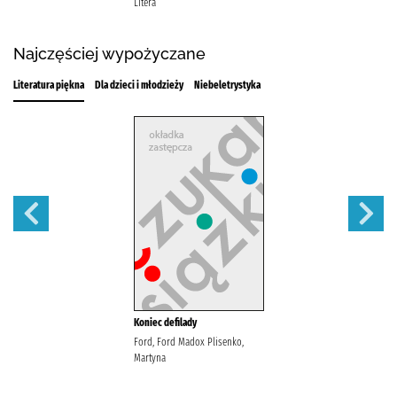
Litera
Najczęściej wypożyczane
Literatura piękna
Dla dzieci i młodzieży
Niebeletrystyka
Koniec defilady
Ford, Ford Madox Plisenko,
Martyna