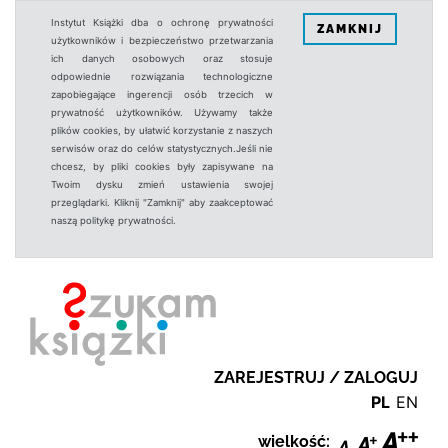
Instytut Książki dba o ochronę prywatności
ZAMKNIJ
użytkowników i bezpieczeństwo przetwarzania
ich danych osobowych oraz stosuje
odpowiednie rozwiązania technologiczne
zapobiegające ingerencji osób trzecich w
prywatność użytkowników. Używamy także
plików cookies, by ułatwić korzystanie z naszych
serwisów oraz do celów statystycznych.Jeśli nie
chcesz, by pliki cookies były zapisywane na
Twoim dysku zmień ustawienia swojej
przeglądarki. Kliknij "Zamknij" aby zaakceptować
naszą politykę prywatności.
ZAREJESTRUJ / ZALOGUJ
PL
EN
wielkość: