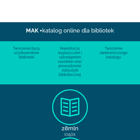
MAK +
katalog online dla bibliotek
Tworzenie bazy
Rejestracja
Tworzenie
użytkowników
wypożyczeń i
elektronicznego
biblioteki
udostępnień
katalogu
zasobów oraz
prowadzenie
statystyki
bibliotecznej
28mln
KSIĄŻEK