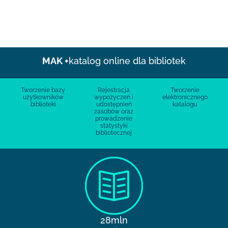
MAK +
katalog online dla bibliotek
Tworzenie bazy
Rejestracja
Tworzenie
użytkowników
wypożyczeń i
elektronicznego
biblioteki
udostępnień
katalogu
zasobów oraz
prowadzenie
statystyki
bibliotecznej
28mln