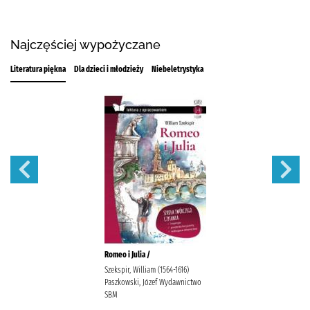
Najczęściej wypożyczane
Literatura piękna
Dla dzieci i młodzieży
Niebeletrystyka
Romeo i Julia /
Szekspir, William (1564-1616)
Paszkowski, Józef Wydawnictwo
SBM