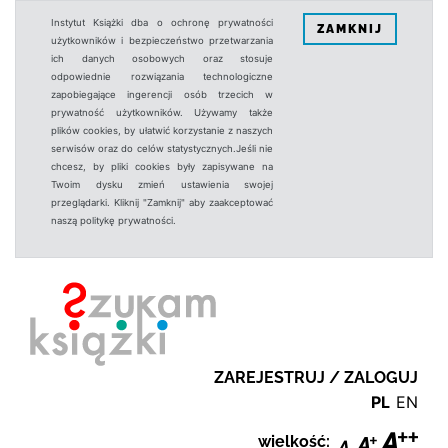
Instytut Książki dba o ochronę prywatności
ZAMKNIJ
użytkowników i bezpieczeństwo przetwarzania
ich danych osobowych oraz stosuje
odpowiednie rozwiązania technologiczne
zapobiegające ingerencji osób trzecich w
prywatność użytkowników. Używamy także
plików cookies, by ułatwić korzystanie z naszych
serwisów oraz do celów statystycznych.Jeśli nie
chcesz, by pliki cookies były zapisywane na
Twoim dysku zmień ustawienia swojej
przeglądarki. Kliknij "Zamknij" aby zaakceptować
naszą politykę prywatności.
ZAREJESTRUJ / ZALOGUJ
PL
EN
wielkość: