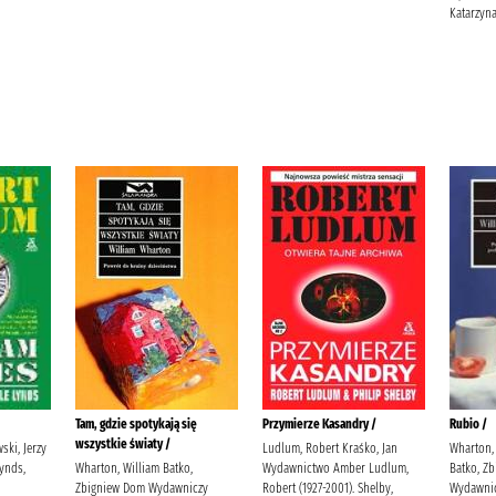
Katarzyna
Tam, gdzie spotykają się
Przymierze Kasandry /
Rubio /
wszystkie światy /
ski, Jerzy
Ludlum, Robert Kraśko, Jan
Wharton, 
ynds,
Wharton, William Batko,
Wydawnictwo Amber Ludlum,
Batko, Z
Zbigniew Dom Wydawniczy
Robert (1927-2001). Shelby,
Wydawnic