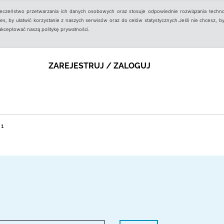
ieczeństwo przetwarzania ich danych osobowych oraz stosuje odpowiednie rozwiązania techno
, by ułatwić korzystanie z naszych serwisów oraz do celów statystycznych.Jeśli nie chcesz, by
aakceptować naszą politykę prywatności.
ZAREJESTRUJ / ZALOGUJ
 1