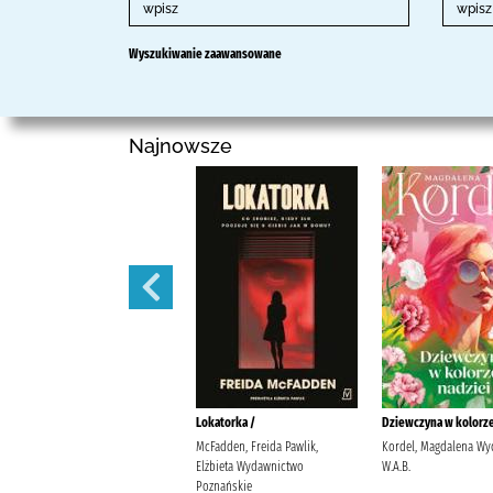
Wyszukiwanie zaawansowane
Najnowsze
Negatyw /
Lokatorka /
Dziewczyna w kolorze
Kanios, Mariusz Wydawnictwo
McFadden, Freida Pawlik,
Kordel, Magdalena W
Piąte Marzenie Kanios, Mariusz.
Elżbieta Wydawnictwo
W.A.B.
Poznańskie