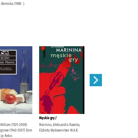
 Berenika (1988- ).
Męskie gry /
Dziewczyny z Portofino /
William (1925-2008)
Marinina, Aleksandra Rawska,
Plebanek, Grażyna Wydawnictwo
bigniew (1940-2007) Dom
Elżbieta Wydawnictwo W.A.B.
W.A.B.
zy Rebis