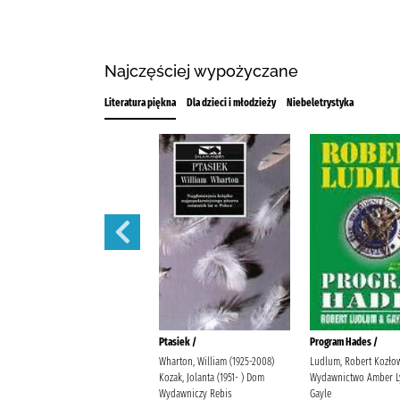
Najczęściej wypożyczane
Literatura piękna
Dla dzieci i młodzieży
Niebeletrystyka
Na litość boską! :
Ptasiek /
Program Hades /
Glen, Mateusz
Wharton, William (1925-2008)
Ludlum, Robert Kozłow
Kozak, Jolanta (1951- ) Dom
Wydawnictwo Amber L
Wydawniczy Rebis
Gayle