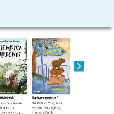
a Dąbrówki /
Kapibary na gigancie /
Negatyw /
 Katarzyna Berenika
Bär, Matthäus Voigt, Anika
Kanios, Mariusz Wydawnictwo
Minor, Marcin
Wydawnictwo Marginesy
Piąte Marzenie Kanios, Mariusz.
two Mięta Miszczuk,
Fryzowska, Danuta