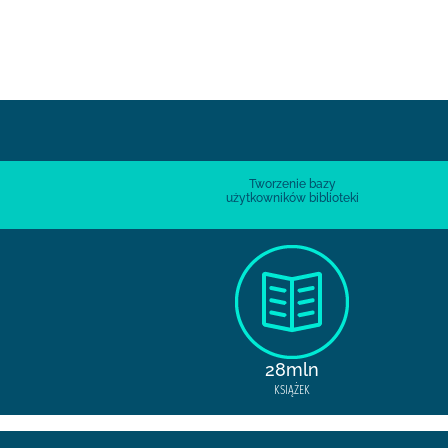
Tworzenie bazy
użytkowników biblioteki
28mln
KSIĄŻEK