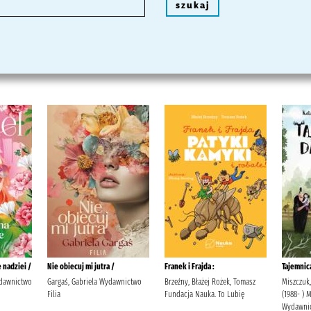
szukaj
 nadziei /
Nie obiecuj mi jutra /
Franek i Frajda :
Tajemnic
ydawnictwo
Gargaś, Gabriela Wydawnictwo
Brzeźny, Błażej Rożek, Tomasz
Miszczuk,
Filia
Fundacja Nauka. To Lubię
(1988- ) 
Wydawnic