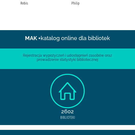
Rebis
Philip
MAK +
katalog online dla bibliotek
Rejestracja wypożyczeń i udostępnień zasobów oraz
prowadzenie statystyki bibliotecznej
2602
BIBLIOTEKI