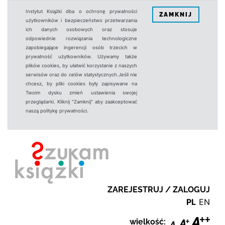
Instytut Książki dba o ochronę prywatności
ZAMKNIJ
użytkowników i bezpieczeństwo przetwarzania
ich danych osobowych oraz stosuje
odpowiednie rozwiązania technologiczne
zapobiegające ingerencji osób trzecich w
prywatność użytkowników. Używamy także
plików cookies, by ułatwić korzystanie z naszych
serwisów oraz do celów statystycznych.Jeśli nie
chcesz, by pliki cookies były zapisywane na
Twoim dysku zmień ustawienia swojej
przeglądarki. Kliknij "Zamknij" aby zaakceptować
naszą politykę prywatności.
ZAREJESTRUJ / ZALOGUJ
PL
EN
wielkość: