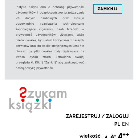
Instytut Książki dba o ochronę prywatności
ZAMKNIJ
użytkowników i bezpieczeństwo przetwarzania
ich danych osobowych oraz stosuje
odpowiednie rozwiązania technologiczne
zapobiegające ingerencji osób trzecich w
prywatność użytkowników. Używamy także
plików cookies, by ułatwić korzystanie z naszych
serwisów oraz do celów statystycznych.Jeśli nie
chcesz, by pliki cookies były zapisywane na
Twoim dysku zmień ustawienia swojej
przeglądarki. Kliknij "Zamknij" aby zaakceptować
naszą politykę prywatności.
ZAREJESTRUJ / ZALOGUJ
PL
EN
wielkość: