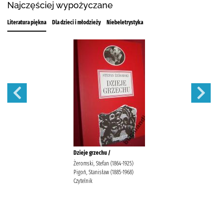
Najczęściej wypożyczane
Literatura piękna
Dla dzieci i młodzieży
Niebeletrystyka
Dzieje grzechu /
Żeromski, Stefan (1864-1925)
Pigoń, Stanisław (1885-1968)
Czytelnik