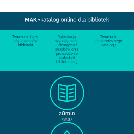
MAK +
katalog online dla bibliotek
Tworzenie bazy
Rejestracja
Tworzenie
użytkowników
wypożyczeń i
elektronicznego
biblioteki
udostępnień
katalogu
zasobów oraz
prowadzenie
statystyki
bibliotecznej
28mln
KSIĄŻEK