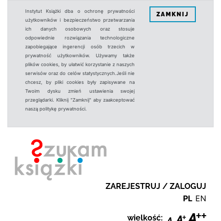
Instytut Książki dba o ochronę prywatności
ZAMKNIJ
użytkowników i bezpieczeństwo przetwarzania
ich danych osobowych oraz stosuje
odpowiednie rozwiązania technologiczne
zapobiegające ingerencji osób trzecich w
prywatność użytkowników. Używamy także
plików cookies, by ułatwić korzystanie z naszych
serwisów oraz do celów statystycznych.Jeśli nie
chcesz, by pliki cookies były zapisywane na
Twoim dysku zmień ustawienia swojej
przeglądarki. Kliknij "Zamknij" aby zaakceptować
naszą politykę prywatności.
ZAREJESTRUJ / ZALOGUJ
PL
EN
wielkość: