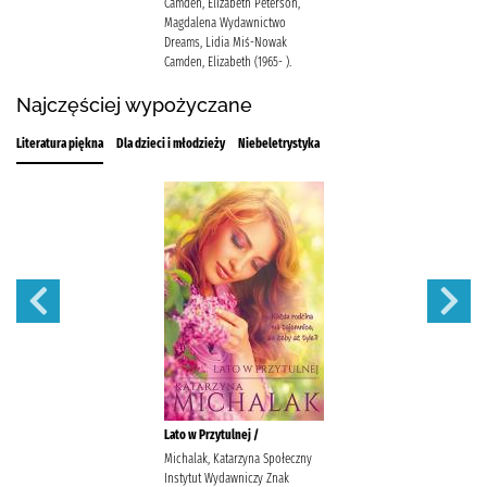
Camden, Elizabeth Peterson,
Magdalena Wydawnictwo
Dreams, Lidia Miś-Nowak
Camden, Elizabeth (1965- ).
Najczęściej wypożyczane
Literatura piękna
Dla dzieci i młodzieży
Niebeletrystyka
Lato w Przytulnej /
Michalak, Katarzyna Społeczny
Instytut Wydawniczy Znak