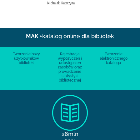
Michalak, Katarzyna
MAK +
katalog online dla bibliotek
Tworzenie bazy
Rejestracja
Tworzenie
użytkowników
wypożyczeń i
elektronicznego
biblioteki
udostępnień
katalogu
zasobów oraz
prowadzenie
statystyki
bibliotecznej
28mln