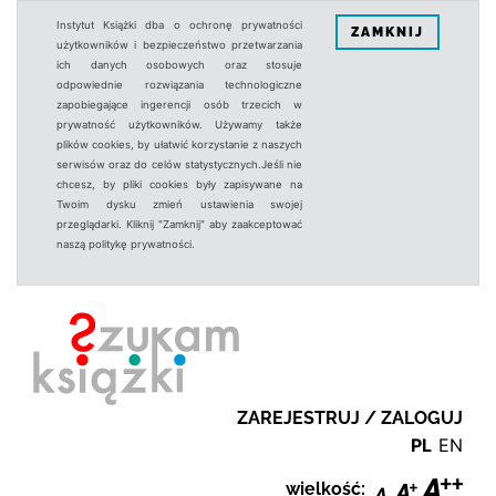
Instytut Książki dba o ochronę prywatności
ZAMKNIJ
użytkowników i bezpieczeństwo przetwarzania
ich danych osobowych oraz stosuje
odpowiednie rozwiązania technologiczne
zapobiegające ingerencji osób trzecich w
prywatność użytkowników. Używamy także
plików cookies, by ułatwić korzystanie z naszych
serwisów oraz do celów statystycznych.Jeśli nie
chcesz, by pliki cookies były zapisywane na
Twoim dysku zmień ustawienia swojej
przeglądarki. Kliknij "Zamknij" aby zaakceptować
naszą politykę prywatności.
ZAREJESTRUJ / ZALOGUJ
PL
EN
wielkość: