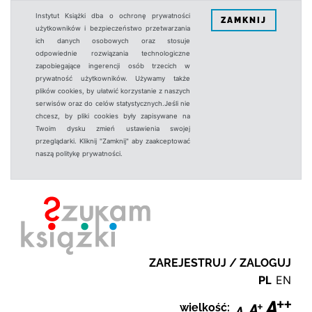
Instytut Książki dba o ochronę prywatności
ZAMKNIJ
użytkowników i bezpieczeństwo przetwarzania
ich danych osobowych oraz stosuje
odpowiednie rozwiązania technologiczne
zapobiegające ingerencji osób trzecich w
prywatność użytkowników. Używamy także
plików cookies, by ułatwić korzystanie z naszych
serwisów oraz do celów statystycznych.Jeśli nie
chcesz, by pliki cookies były zapisywane na
Twoim dysku zmień ustawienia swojej
przeglądarki. Kliknij "Zamknij" aby zaakceptować
naszą politykę prywatności.
ZAREJESTRUJ / ZALOGUJ
PL
EN
wielkość: