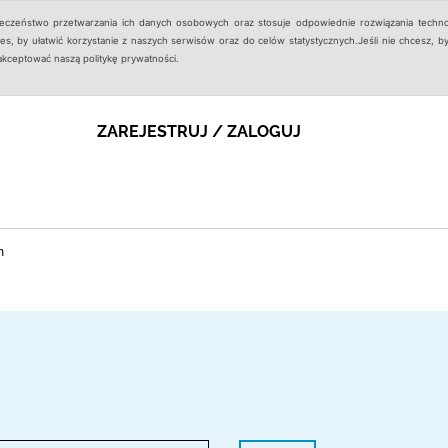
ieczeństwo przetwarzania ich danych osobowych oraz stosuje odpowiednie rozwiązania techno
, by ułatwić korzystanie z naszych serwisów oraz do celów statystycznych.Jeśli nie chcesz, by
aakceptować naszą politykę prywatności.
ZAREJESTRUJ / ZALOGUJ
m