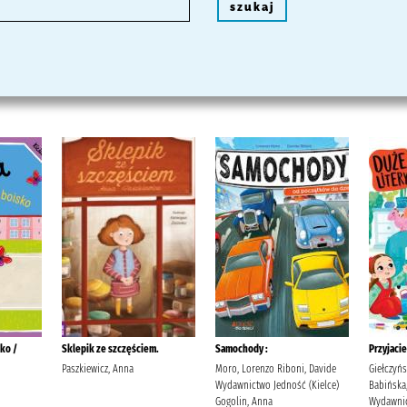
szukaj
sko /
Sklepik ze szczęściem.
Samochody :
Przyjacie
Paszkiewicz, Anna
Moro, Lorenzo Riboni, Davide
Giełczyńs
Wydawnictwo Jedność (Kielce)
Babińska
Gogolin, Anna
Wydawnic