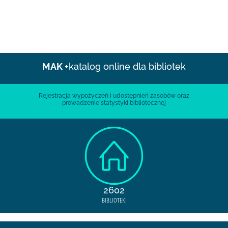
MAK +
katalog online dla bibliotek
Rejestracja wypożyczeń i udostępnień zasobów oraz
prowadzenie statystyki bibliotecznej
2602
BIBLIOTEKI