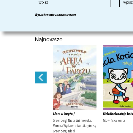
Wyszukiwanie zaawansowane
Najnowsze
Łzy /
Afera w Paryżu /
Kicia Kocia ratuje boi
Gregorczyk, Klaudia
Greenberg, Nicki Wiśniewska,
Głowińska, Anita
Wydawnictwo Zielona Sowa
Monika Wydawnictwo Marginesy
Greenberg, Nicki