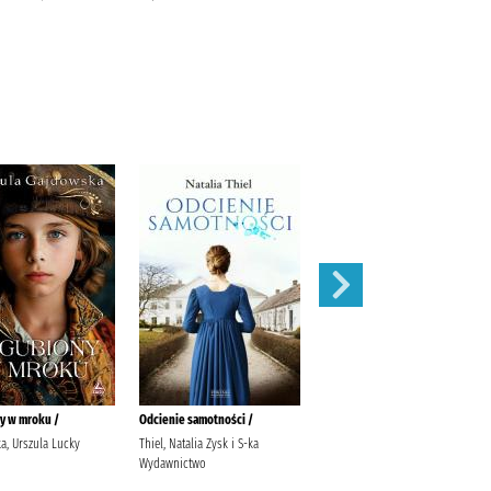
y w mroku /
Odcienie samotności /
Ocalona /
a, Urszula Lucky
Thiel, Natalia Zysk i S-ka
Winnik, Sylwia Muza
Wydawnictwo