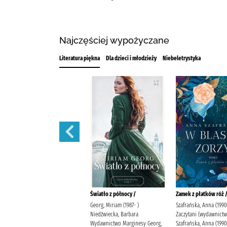
Najczęściej wypożyczane
Literatura piękna
Dla dzieci i młodzieży
Niebeletrystyka
Blask z północy /
Światło z północy /
Zamek z płatków róż 
Georg, Miriam (1987- )
Georg, Miriam (1987- )
Szafrańska, Anna (1990
Niedźwiecka, Barbara
Niedźwiecka, Barbara
Zaczytani (wydawnictw
Wydawnictwo Marginesy Georg,
Wydawnictwo Marginesy Georg,
Szafrańska, Anna (1990-