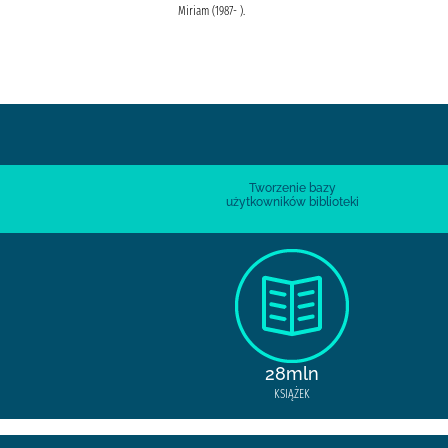
Miriam (1987- ).
Miriam (1987- ).
Tworzenie bazy
użytkowników biblioteki
28mln
KSIĄŻEK