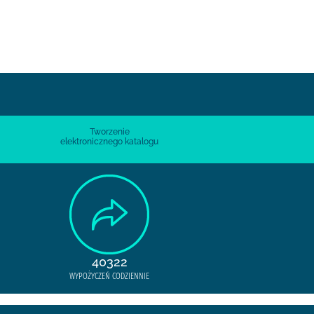
Tworzenie
elektronicznego katalogu
40322
WYPOŻYCZEŃ CODZIENNIE