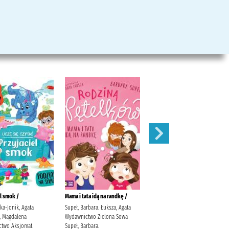
l smok /
Mama i tata idą na randkę /
Powrót do Nowego Jorku /
ka-Jonik, Agata
Supeł, Barbara. Łuksza, Agata
Greenberg, Nicki Wiśniewska,
, Magdalena
Wydawnictwo Zielona Sowa
Monika Wydawnictwo Marginesy
two Aksjomat
Supeł, Barbara.
Greenberg, Nicki