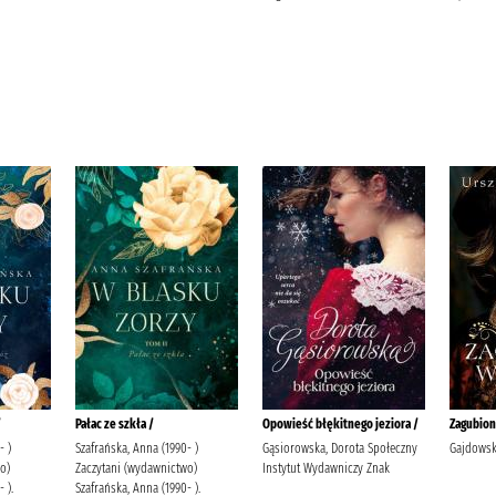
/
Pałac ze szkła /
Opowieść błękitnego jeziora /
Zagubion
- )
Szafrańska, Anna (1990- )
Gąsiorowska, Dorota Społeczny
Gajdowsk
o)
Zaczytani (wydawnictwo)
Instytut Wydawniczy Znak
 ).
Szafrańska, Anna (1990- ).