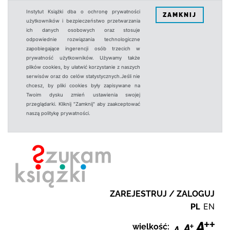
Instytut Książki dba o ochronę prywatności
ZAMKNIJ
użytkowników i bezpieczeństwo przetwarzania
ich danych osobowych oraz stosuje
odpowiednie rozwiązania technologiczne
zapobiegające ingerencji osób trzecich w
prywatność użytkowników. Używamy także
plików cookies, by ułatwić korzystanie z naszych
serwisów oraz do celów statystycznych.Jeśli nie
chcesz, by pliki cookies były zapisywane na
Twoim dysku zmień ustawienia swojej
przeglądarki. Kliknij "Zamknij" aby zaakceptować
naszą politykę prywatności.
ZAREJESTRUJ / ZALOGUJ
PL
EN
wielkość: