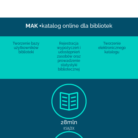
MAK +
katalog online dla bibliotek
Tworzenie bazy
Rejestracja
Tworzenie
użytkowników
wypożyczeń i
elektronicznego
biblioteki
udostępnień
katalogu
zasobów oraz
prowadzenie
statystyki
bibliotecznej
28mln
KSIĄŻEK