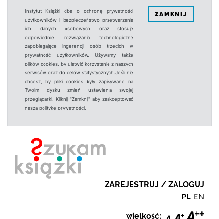
Instytut Książki dba o ochronę prywatności
ZAMKNIJ
użytkowników i bezpieczeństwo przetwarzania
ich danych osobowych oraz stosuje
odpowiednie rozwiązania technologiczne
zapobiegające ingerencji osób trzecich w
prywatność użytkowników. Używamy także
plików cookies, by ułatwić korzystanie z naszych
serwisów oraz do celów statystycznych.Jeśli nie
chcesz, by pliki cookies były zapisywane na
Twoim dysku zmień ustawienia swojej
przeglądarki. Kliknij "Zamknij" aby zaakceptować
naszą politykę prywatności.
ZAREJESTRUJ / ZALOGUJ
PL
EN
wielkość: