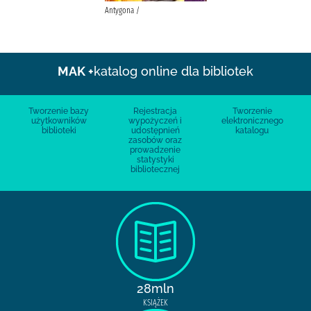
Antygona /
MAK +
katalog online dla bibliotek
Tworzenie bazy
Rejestracja
Tworzenie
użytkowników
wypożyczeń i
elektronicznego
biblioteki
udostępnień
katalogu
zasobów oraz
prowadzenie
statystyki
bibliotecznej
28mln
KSIĄŻEK