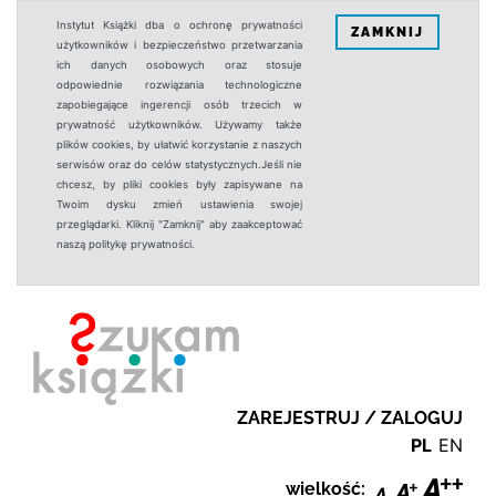
Instytut Książki dba o ochronę prywatności
ZAMKNIJ
użytkowników i bezpieczeństwo przetwarzania
ich danych osobowych oraz stosuje
odpowiednie rozwiązania technologiczne
zapobiegające ingerencji osób trzecich w
prywatność użytkowników. Używamy także
plików cookies, by ułatwić korzystanie z naszych
serwisów oraz do celów statystycznych.Jeśli nie
chcesz, by pliki cookies były zapisywane na
Twoim dysku zmień ustawienia swojej
przeglądarki. Kliknij "Zamknij" aby zaakceptować
naszą politykę prywatności.
ZAREJESTRUJ / ZALOGUJ
PL
EN
wielkość: