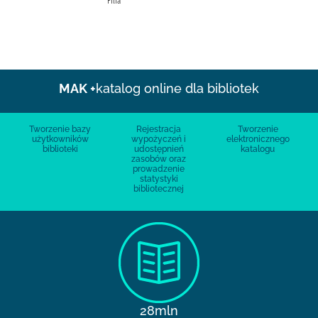
Filia
MAK +
katalog online dla bibliotek
Tworzenie bazy
Rejestracja
Tworzenie
użytkowników
wypożyczeń i
elektronicznego
biblioteki
udostępnień
katalogu
zasobów oraz
prowadzenie
statystyki
bibliotecznej
28mln