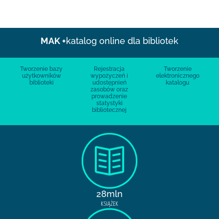
MAK +
katalog online dla bibliotek
Tworzenie bazy
Rejestracja
Tworzenie
użytkowników
wypożyczeń i
elektronicznego
biblioteki
udostępnień
katalogu
zasobów oraz
prowadzenie
statystyki
bibliotecznej
28mln
KSIĄŻEK