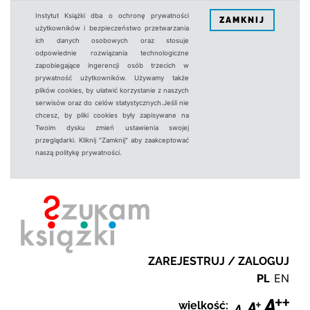
Instytut Książki dba o ochronę prywatności
ZAMKNIJ
użytkowników i bezpieczeństwo przetwarzania
ich danych osobowych oraz stosuje
odpowiednie rozwiązania technologiczne
zapobiegające ingerencji osób trzecich w
prywatność użytkowników. Używamy także
plików cookies, by ułatwić korzystanie z naszych
serwisów oraz do celów statystycznych.Jeśli nie
chcesz, by pliki cookies były zapisywane na
Twoim dysku zmień ustawienia swojej
przeglądarki. Kliknij "Zamknij" aby zaakceptować
naszą politykę prywatności.
ZAREJESTRUJ / ZALOGUJ
PL
EN
wielkość: