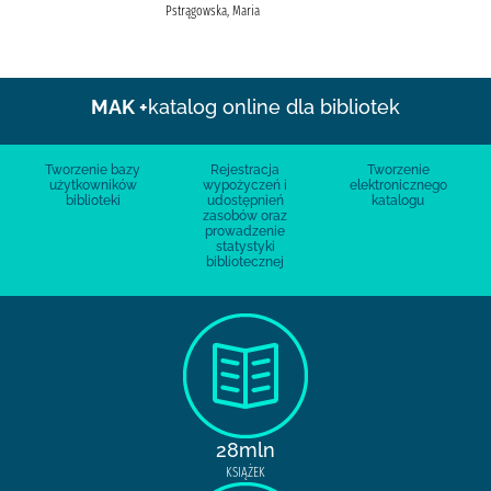
Pstrągowska, Maria
MAK +
katalog online dla bibliotek
Tworzenie bazy
Rejestracja
Tworzenie
użytkowników
wypożyczeń i
elektronicznego
biblioteki
udostępnień
katalogu
zasobów oraz
prowadzenie
statystyki
bibliotecznej
28mln
KSIĄŻEK