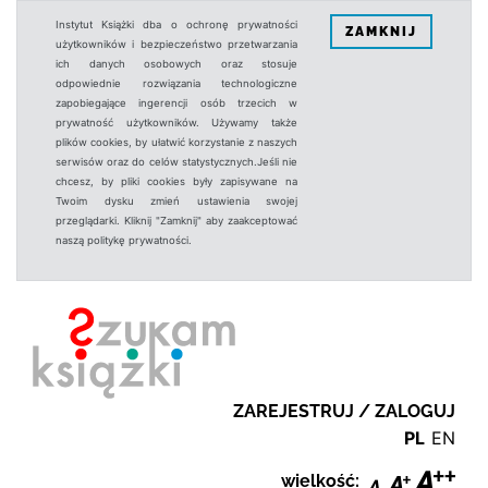
Instytut Książki dba o ochronę prywatności
ZAMKNIJ
użytkowników i bezpieczeństwo przetwarzania
ich danych osobowych oraz stosuje
odpowiednie rozwiązania technologiczne
zapobiegające ingerencji osób trzecich w
prywatność użytkowników. Używamy także
plików cookies, by ułatwić korzystanie z naszych
serwisów oraz do celów statystycznych.Jeśli nie
chcesz, by pliki cookies były zapisywane na
Twoim dysku zmień ustawienia swojej
przeglądarki. Kliknij "Zamknij" aby zaakceptować
naszą politykę prywatności.
ZAREJESTRUJ / ZALOGUJ
PL
EN
wielkość: