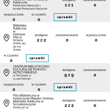
Fabryczne
1 z 1
0
Pomarzany Fabryczne 1
62-650 Pomarzany Fabryczne
wypożyczone:
w czytelni:
sprawdź
0
0
Biblioteka
Publiczna
w
Ostrowie
dostępne:
zarezerwowane:
wypożyczone:
Filia w
2 z 2
0
0
Ociece
Ocieka 343
39-104
Ocieka
w czytelni:
sprawdź
0
CENTRUM BIBLIOTECZNO-
KULTURALNE POWIATU
dostępne:
zarezerwowane:
KĘTRZYŃSKIEGO
9 z 9
0
ul. Pocztowa 11
11-400 Kętrzyn
wypożyczone:
w czytelni:
sprawdź
0
0
Filia Biblioteczna w
Kawęczynie Miejsko–Gminna
dostępne:
zarezerwowane:
biblioteka Publiczna w
Szczebrzeszynie
2 z 2
0
Kawęczyn 42