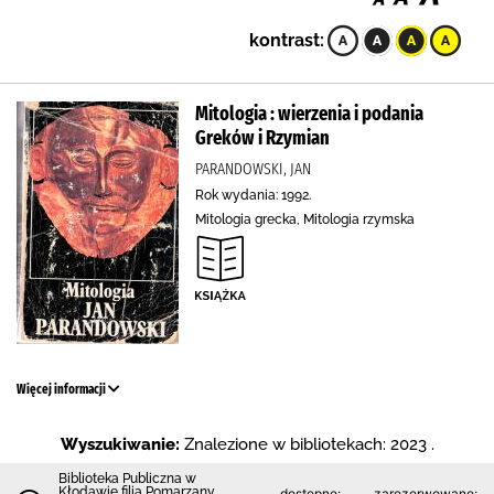
kontrast:
Mitologia : wierzenia i podania
Greków i Rzymian
PARANDOWSKI, JAN
Rok wydania: 1992.
Mitologia grecka, Mitologia rzymska
Więcej informacji
Wyszukiwanie:
Znalezione w bibliotekach: 2023 .
Biblioteka Publiczna w
Kłodawie filia Pomarzany
dostępne:
zarezerwowane: