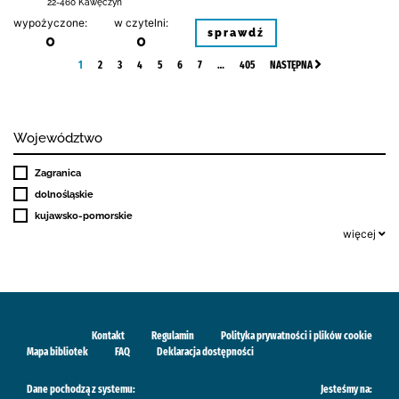
22-460 Kawęczyn
wypożyczone:
w czytelni:
sprawdź
0
0
1
2
3
4
5
6
7
…
405
NASTĘPNA
Województwo
Zagranica
dolnośląskie
kujawsko-pomorskie
więcej
Kontakt
Regulamin
Polityka prywatności i plików cookie
Mapa bibliotek
FAQ
Deklaracja dostępności
Dane pochodzą z systemu:
Jesteśmy na: