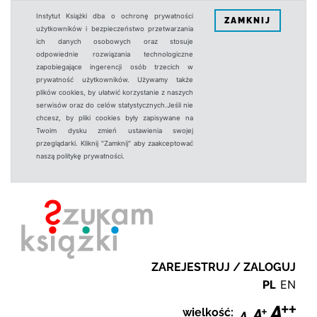
Instytut Książki dba o ochronę prywatności
ZAMKNIJ
użytkowników i bezpieczeństwo przetwarzania
ich danych osobowych oraz stosuje
odpowiednie rozwiązania technologiczne
zapobiegające ingerencji osób trzecich w
prywatność użytkowników. Używamy także
plików cookies, by ułatwić korzystanie z naszych
serwisów oraz do celów statystycznych.Jeśli nie
chcesz, by pliki cookies były zapisywane na
Twoim dysku zmień ustawienia swojej
przeglądarki. Kliknij "Zamknij" aby zaakceptować
naszą politykę prywatności.
ZAREJESTRUJ / ZALOGUJ
PL
EN
wielkość: