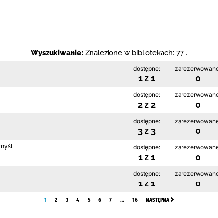
Wyszukiwanie:
Znalezione w bibliotekach: 77 .
dostępne:
zarezerwowane
1 z 1
0
dostępne:
zarezerwowane
2 z 2
0
dostępne:
zarezerwowane
3 z 3
0
emyśl
dostępne:
zarezerwowane
1 z 1
0
dostępne:
zarezerwowane
1 z 1
0
1
2
3
4
5
6
7
…
16
NASTĘPNA