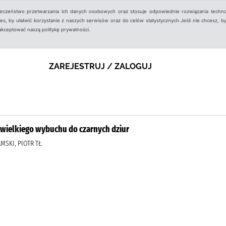
ieczeństwo przetwarzania ich danych osobowych oraz stosuje odpowiednie rozwiązania techno
, by ułatwić korzystanie z naszych serwisów oraz do celów statystycznych.Jeśli nie chcesz, by
aakceptować naszą politykę prywatności.
ZAREJESTRUJ / ZALOGUJ
d wielkiego wybuchu do czarnych dziur
SKI, PIOTR TŁ.