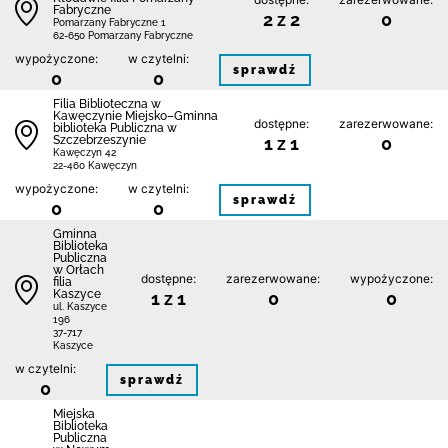
Fabryczne
2 z 2
0
Pomarzany Fabryczne 1
62-650 Pomarzany Fabryczne
wypożyczone:
w czytelni:
sprawdź
0
0
Filia Biblioteczna w
Kawęczynie Miejsko–Gminna
dostępne:
zarezerwowane:
biblioteka Publiczna w
Szczebrzeszynie
1 z 1
0
Kawęczyn 42
22-460 Kawęczyn
wypożyczone:
w czytelni:
sprawdź
0
0
Gminna
Biblioteka
Publiczna
w Orłach
dostępne:
zarezerwowane:
wypożyczone:
filia
Kaszyce
1 z 1
0
0
ul. Kaszyce
196
37-717
Kaszyce
w czytelni:
sprawdź
0
Miejska
Biblioteka
Publiczna