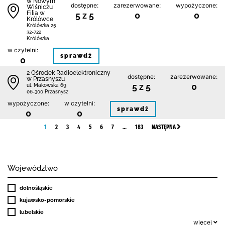
w Nowym
dostępne:
zarezerwowane:
wypożyczone:
Wiśniczu
Filia w
5 z 5
0
0
Królówce
Królówka 25
32-722
Królówka
w czytelni:
sprawdź
0
2 Ośrodek Radioelektroniczny
dostępne:
zarezerwowane:
w Przasnyszu
5 z 5
0
ul. Makowska 69
06-300 Przasnysz
wypożyczone:
w czytelni:
sprawdź
0
0
1
2
3
4
5
6
7
…
183
NASTĘPNA
Województwo
dolnośląskie
kujawsko-pomorskie
lubelskie
więcej