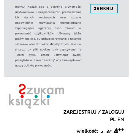
Instytut Książki dba o ochronę prywatności
ZAMKNIJ
użytkowników i bezpieczeństwo przetwarzania
ich danych osobowych oraz stosuje
odpowiednie rozwiązania technologiczne
zapobiegające ingerencji osób trzecich w
prywatność użytkowników. Używamy także
plików cookies, by ułatwić korzystanie z naszych
serwisów oraz do celów statystycznych.Jeśli nie
chcesz, by pliki cookies były zapisywane na
Twoim dysku zmień ustawienia swojej
przeglądarki. Kliknij "Zamknij" aby zaakceptować
naszą politykę prywatności.
ZAREJESTRUJ / ZALOGUJ
PL
EN
wielkość: