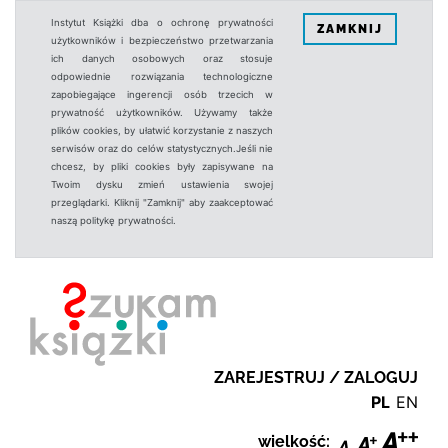
Instytut Książki dba o ochronę prywatności
ZAMKNIJ
użytkowników i bezpieczeństwo przetwarzania
ich danych osobowych oraz stosuje
odpowiednie rozwiązania technologiczne
zapobiegające ingerencji osób trzecich w
prywatność użytkowników. Używamy także
plików cookies, by ułatwić korzystanie z naszych
serwisów oraz do celów statystycznych.Jeśli nie
chcesz, by pliki cookies były zapisywane na
Twoim dysku zmień ustawienia swojej
przeglądarki. Kliknij "Zamknij" aby zaakceptować
naszą politykę prywatności.
ZAREJESTRUJ / ZALOGUJ
PL
EN
wielkość: