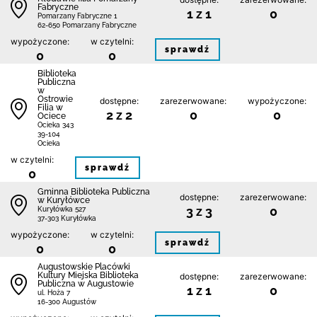
Fabryczne
1 z 1
0
Pomarzany Fabryczne 1
62-650 Pomarzany Fabryczne
wypożyczone:
w czytelni:
sprawdź
0
0
Biblioteka
Publiczna
w
Ostrowie
dostępne:
zarezerwowane:
wypożyczone:
Filia w
2 z 2
0
0
Ociece
Ocieka 343
39-104
Ocieka
w czytelni:
sprawdź
0
Gminna Biblioteka Publiczna
dostępne:
zarezerwowane:
w Kuryłówce
3 z 3
0
Kuryłówka 527
37-303 Kuryłówka
wypożyczone:
w czytelni:
sprawdź
0
0
Augustowskie Placówki
Kultury Miejska Biblioteka
dostępne:
zarezerwowane:
Publiczna w Augustowie
1 z 1
0
ul. Hoża 7
16-300 Augustów