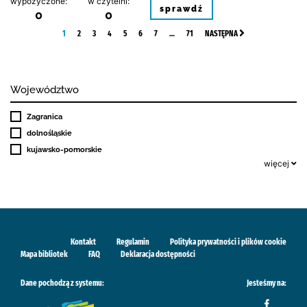
wypożyczone:
w czytelni:
sprawdź
0
0
1
2
3
4
5
6
7
…
71
NASTĘPNA
Województwo
Zagranica
dolnośląskie
kujawsko-pomorskie
więcej
Kontakt
Regulamin
Polityka prywatności i plików cookie
Mapa bibliotek
FAQ
Deklaracja dostępności
Dane pochodzą z systemu:
Jesteśmy na: