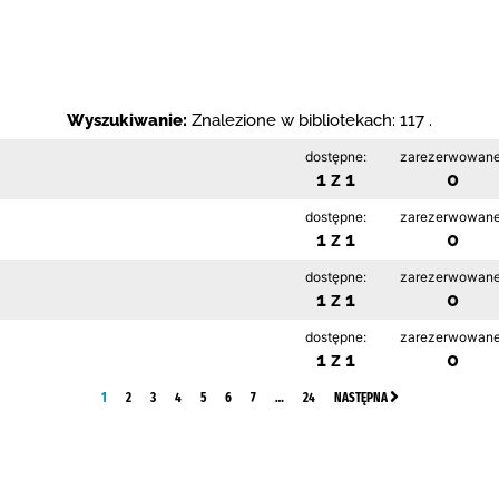
Wyszukiwanie:
Znalezione w bibliotekach: 117 .
dostępne:
zarezerwowane
1 z 1
0
dostępne:
zarezerwowane
1 z 1
0
dostępne:
zarezerwowane
1 z 1
0
dostępne:
zarezerwowane
1 z 1
0
1
2
3
4
5
6
7
…
24
NASTĘPNA