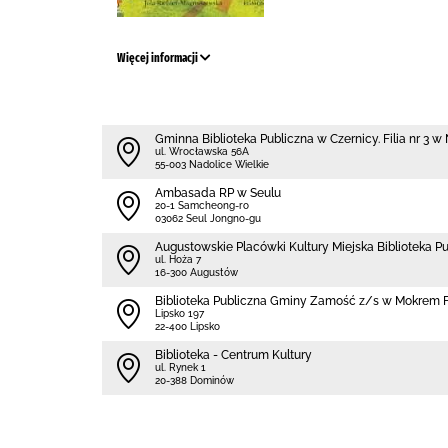
Więcej informacji
Gminna Biblioteka Publiczna w Czernicy. Filia nr 3 
ul. Wrocławska 56A
55-003 Nadolice Wielkie
Ambasada RP w Seulu
20-1 Samcheong-ro
03062 Seul Jongno-gu
Augustowskie Placówki Kultury Miejska Biblioteka P
ul. Hoża 7
16-300 Augustów
Biblio­teka Publiczna Gminy Zamość z/s w Mokrem Fi
Lipsko 197
22-400 Lipsko
Biblioteka - Centrum Kultury
ul. Rynek 1
20-388 Dominów