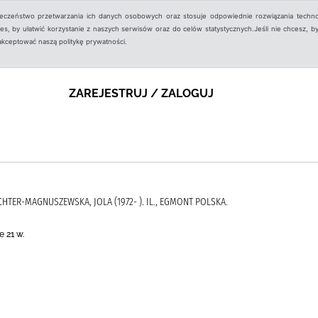
ieczeństwo przetwarzania ich danych osobowych oraz stosuje odpowiednie rozwiązania techno
, by ułatwić korzystanie z naszych serwisów oraz do celów statystycznych.Jeśli nie chcesz, by
aakceptować naszą politykę prywatności.
ZAREJESTRUJ / ZALOGUJ
RICHTER-MAGNUSZEWSKA, JOLA (1972- ). IL., EGMONT POLSKA.
 21 w.