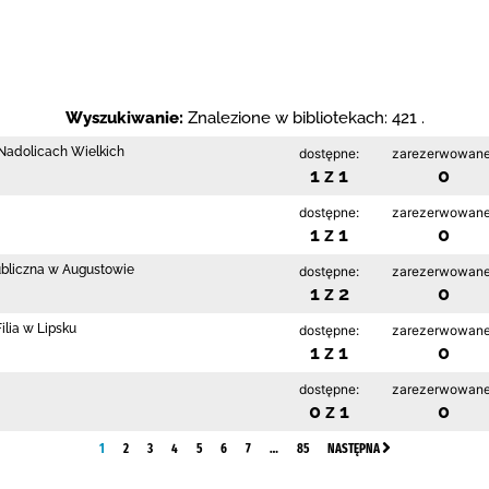
Wyszukiwanie:
Znalezione w bibliotekach: 421 .
w Nadolicach Wielkich
dostępne:
zarezerwowane
1 z 1
0
dostępne:
zarezerwowane
1 z 1
0
ubliczna w Augustowie
dostępne:
zarezerwowane
1 z 2
0
lia w Lipsku
dostępne:
zarezerwowane
1 z 1
0
dostępne:
zarezerwowane
0 z 1
0
1
2
3
4
5
6
7
…
85
NASTĘPNA