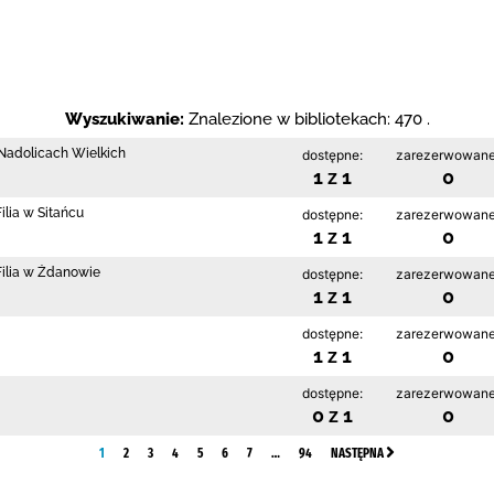
Wyszukiwanie:
Znalezione w bibliotekach: 470 .
w Nadolicach Wielkich
dostępne:
zarezerwowane
1 z 1
0
lia w Sitańcu
dostępne:
zarezerwowane
1 z 1
0
Filia w Żdanowie
dostępne:
zarezerwowane
1 z 1
0
dostępne:
zarezerwowane
1 z 1
0
dostępne:
zarezerwowane
0 z 1
0
1
2
3
4
5
6
7
…
94
NASTĘPNA