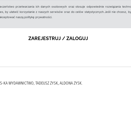
ieczeństwo przetwarzania ich danych osobowych oraz stosuje odpowiednie rozwiązania techno
, by ułatwić korzystanie z naszych serwisów oraz do celów statystycznych.Jeśli nie chcesz, by
aakceptować naszą politykę prywatności.
ZAREJESTRUJ / ZALOGUJ
 I S-KA WYDAWNICTWO, TADEUSZ ZYSK, ALDONA ZYSK.