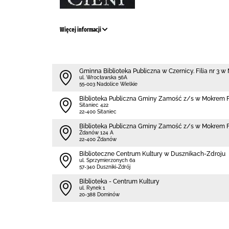
Więcej informacji
Gminna Biblioteka Publiczna w Czernicy. Filia nr 3 
ul. Wrocławska 56A
55-003 Nadolice Wielkie
Biblio­teka Publiczna Gminy Zamość z/s w Mokrem Fi
Sitaniec 422
22-400 Sitaniec
Biblio­teka Publiczna Gminy Zamość z/s w Mokrem 
Żdanów 124 A
22-400 Żdanów
Biblioteczne Centrum Kultury w Dusznikach-Zdroju
ul. Sprzymierzonych 6a
57-340 Duszniki-Zdrój
Biblioteka - Centrum Kultury
ul. Rynek 1
20-388 Dominów