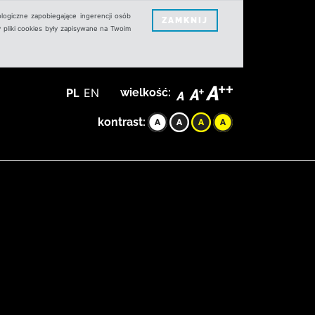
logiczne zapobiegające ingerencji osób
ZAMKNIJ
 pliki cookies były zapisywane na Twoim
PL
EN
wielkość:
kontrast: