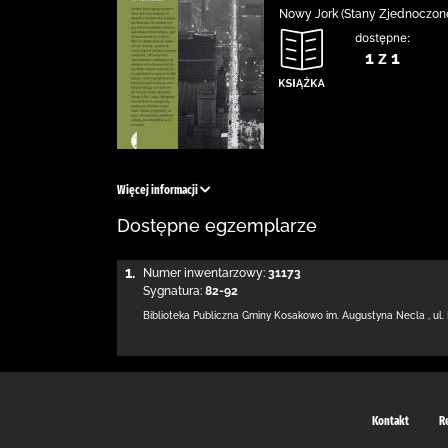
Nowy Jork (Stany Zjednoczone
dostępne:
1 z 1
Więcej informacji
Dostępne egzemplarze
1.
Numer inwentarzowy:
31173
Sygnatura:
82-92
Biblioteka Publiczna Gminy Kosakowo
im. Augustyna Necla
,
ul.
Kontakt
R