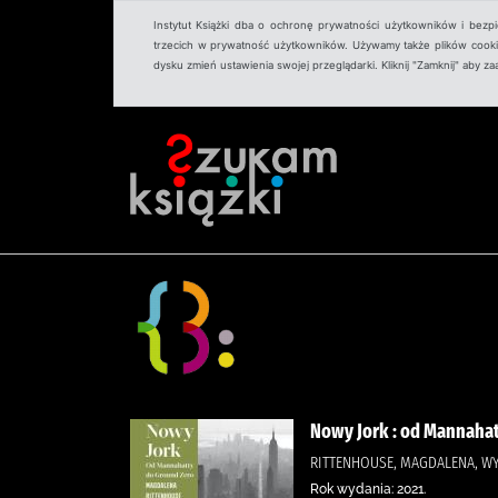
Instytut Książki dba o ochronę prywatności użytkowników i bezp
trzecich w prywatność użytkowników. Używamy także plików cookies
dysku zmień ustawienia swojej przeglądarki. Kliknij "Zamknij" aby z
Nowy Jork : od Mannaha
RITTENHOUSE, MAGDALENA, 
Rok wydania: 2021.