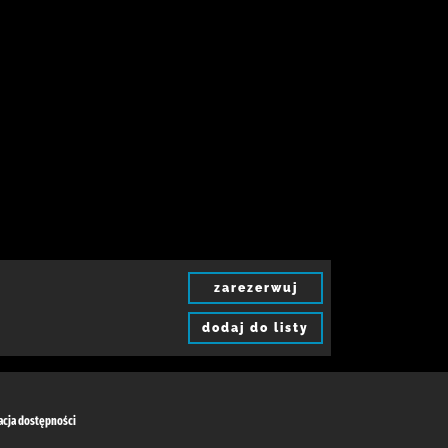
zarezerwuj
dodaj do listy
acja dostępności