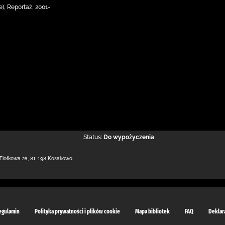
), Reportaż, 2001-
Status:
Do wypożyczenia
 Fiołkowa 2a
,
81-198 Kosakowo
egulamin
Polityka prywatności i plików cookie
Mapa bibliotek
FAQ
Deklar