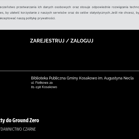
ieczeństwo przetwarzania ich danych osobowych oraz stosuje odpowiednie rozwiązania techno
, by ułatwić korzystanie z naszych serwisów oraz do celów statystycznych.Jeśli nie chcesz, by
aakceptować naszą politykę prywatności.
ZAREJESTRUJ / ZALOGUJ
Biblioteka Publiczna Gminy Kosakowo im. Augustyna Necla
ul. Fiołkowa 2a
81-198 Kosakowo
tty do Ground Zero
WYDAWNICTWO CZARNE