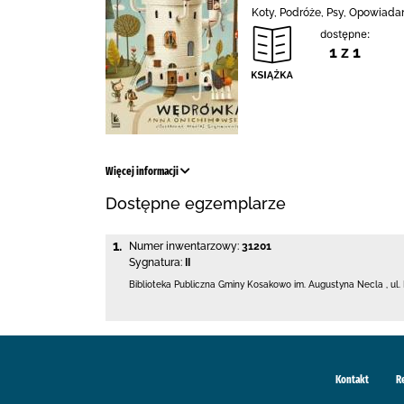
Koty, Podróże, Psy, Opowiadan
dostępne:
1 z 1
Więcej informacji
Dostępne egzemplarze
1.
Numer inwentarzowy:
31201
Sygnatura:
II
Biblioteka Publiczna Gminy Kosakowo
im. Augustyna Necla
,
ul.
Kontakt
R