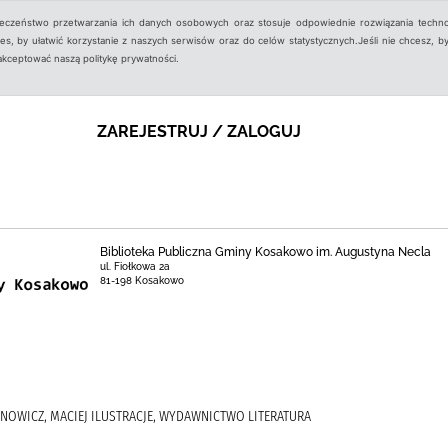
ieczeństwo przetwarzania ich danych osobowych oraz stosuje odpowiednie rozwiązania techno
, by ułatwić korzystanie z naszych serwisów oraz do celów statystycznych.Jeśli nie chcesz, by
aakceptować naszą politykę prywatności.
ZAREJESTRUJ / ZALOGUJ
Biblioteka Publiczna Gminy Kosakowo im. Augustyna Necla
ul. Fiołkowa 2a
81-198 Kosakowo
OWICZ, MACIEJ ILUSTRACJE, WYDAWNICTWO LITERATURA