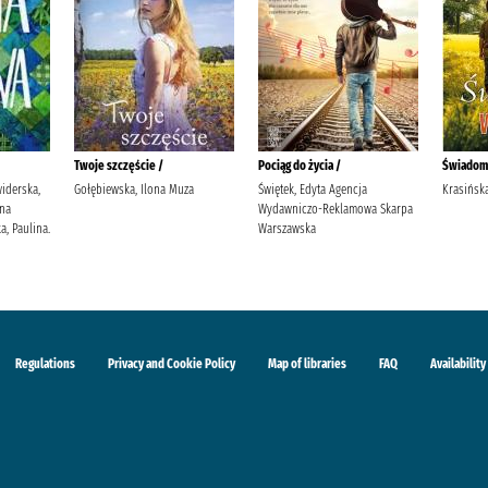
Twoje szczęście /
Pociąg do życia /
Świadom
widerska,
Gołębiewska, Ilona Muza
Świętek, Edyta Agencja
Krasińska
yna
Wydawniczo-Reklamowa Skarpa
, Paulina.
Warszawska
Regulations
Privacy and Cookie Policy
Map of libraries
FAQ
Availability