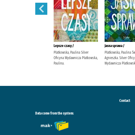
Bądź dobrej myśli /
Lepsze czasy /
Jasna sprawa /
Płatkowska, Paulina Bello, Beata.
Płatkowska, Paulina Silver
Płatkowska, Paulina Ś
Silver Oficyna Wydawnicza
Oficyna Wydawnicza Płatkowska,
Agnieszka. Silver Ofic
Płatkowska, Paulina.
Paulina.
Wydawnicza Płatkowska
Contact
Data come from the system: