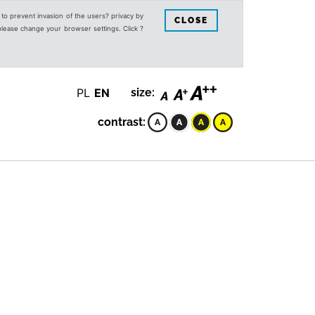
s to prevent invasion of the users? privacy by
CLOSE
 please change your browser settings. Click ?
PL
EN
size:
contrast: