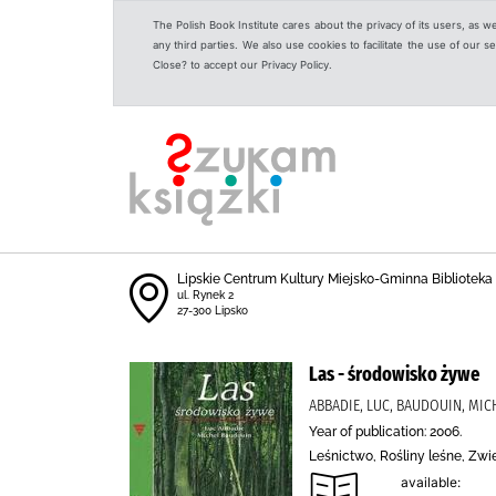
The Polish Book Institute cares about the privacy of its users, as w
any third parties. We also use cookies to facilitate the use of our
Close? to accept our Privacy Policy.
Lipskie Centrum Kultury Miejsko-Gminna Biblioteka
ul. Rynek 2
27-300 Lipsko
Las - środowisko żywe
ABBADIE, LUC, BAUDOUIN, MI
Year of publication: 2006.
Leśnictwo, Rośliny leśne, Zwie
available: