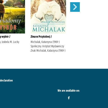
y wybór /
Zima w Przytulnej /
Siła zemsty /
, Izabela M. Lucky
Michalak, Katarzyna (1969-)
Lingas-Łoniewska, Agnieszka
Społeczny Instytut Wydawniczy
Wydawnictwo JakBook Lingas-
Znak Michalak, Katarzyna (1969-)
Łoniewska, Agnieszka
Szafrańska, Anna (1990-)
 declaration
We are available on: