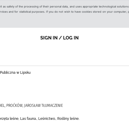
ell as safety of the processing of their personal data, and uses appropriate technological solution
 services and for statistical purposes. If you do not wish to have cookies stored on your computer,
SIGN IN / LOG IN
 Publiczna w Lipsku
CHEL, PROĆKÓW, JAROSŁAW TŁUMACZENIE
rzęta leśne, Las fauna., Leśnictwo., Rośliny leśne.