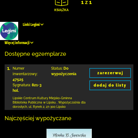
1 z 1
Linki Legimi
Więcej informacji
Dostępne egzemplarze
1.
Numer
Status:
Do
zarezerwuj
inwentarzowy:
wypożyczenia
47525
Sygnatura:
821-3
dodaj do listy
hol.
Lipskie Centrum Kultury Miejsko-Gminna
Biblioteka
Publiczna w Lipsku
,
Wypożyczalnia dla
dorosłych,
ul. Rynek 2
,
27-300 Lipsko
Najczęściej wypożyczane