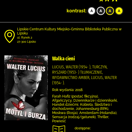
kontrast:
Lipskie Centrum Kultury Miejsko-Gminna Biblioteka Publiczna w
Lipsku
ul. Rynek 2
27-300 Lipsko
Walka cieni
LUCIUS, WALTER (1954- ), TURCZYN,
RYSZARD (1953- ) TŁUMACZENIE,
WYDAWNICTWO AMBER, LUCIUS, WALTER
(1954- ).
Rok wydania: 2018.
Farah Hafiz (postać fikcyjna),
Afgańczycy, Dziennikarze i dziennikarki,
Handel dziećmi, Kobieta, Śledztwo i
dochodzenie, Johannesburg (RPA),
Moskwa (Rosja), Amsterdam (Holandia),
Sensacja (rodzaj/gatunek), Thriller,
Powieść
dostępne: