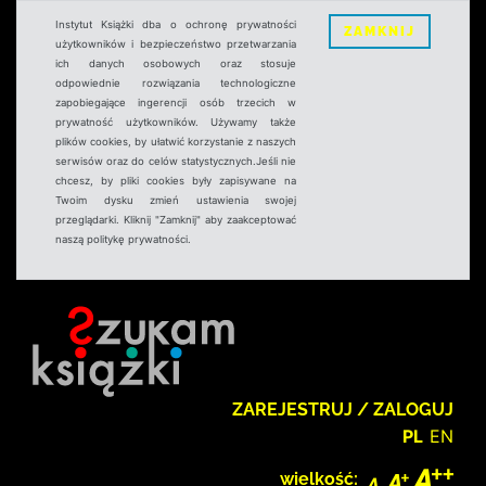
Instytut Książki dba o ochronę prywatności
ZAMKNIJ
użytkowników i bezpieczeństwo przetwarzania
ich danych osobowych oraz stosuje
odpowiednie rozwiązania technologiczne
zapobiegające ingerencji osób trzecich w
prywatność użytkowników. Używamy także
plików cookies, by ułatwić korzystanie z naszych
serwisów oraz do celów statystycznych.Jeśli nie
chcesz, by pliki cookies były zapisywane na
Twoim dysku zmień ustawienia swojej
przeglądarki. Kliknij "Zamknij" aby zaakceptować
naszą politykę prywatności.
ZAREJESTRUJ / ZALOGUJ
PL
EN
wielkość: