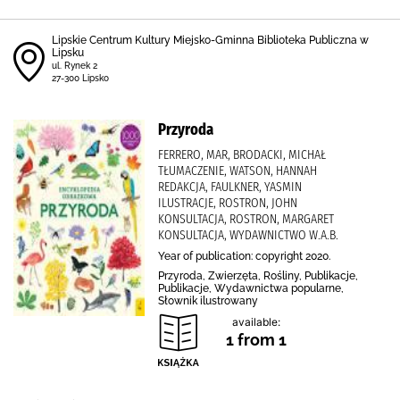
Lipskie Centrum Kultury Miejsko-Gminna Biblioteka Publiczna w
Lipsku
ul. Rynek 2
27-300 Lipsko
Przyroda
FERRERO, MAR, BRODACKI, MICHAŁ
TŁUMACZENIE, WATSON, HANNAH
REDAKCJA, FAULKNER, YASMIN
ILUSTRACJE, ROSTRON, JOHN
KONSULTACJA, ROSTRON, MARGARET
KONSULTACJA, WYDAWNICTWO W.A.B.
Year of publication: copyright 2020.
Przyroda, Zwierzęta, Rośliny, Publikacje,
Publikacje, Wydawnictwa popularne,
Słownik ilustrowany
available:
1 from 1