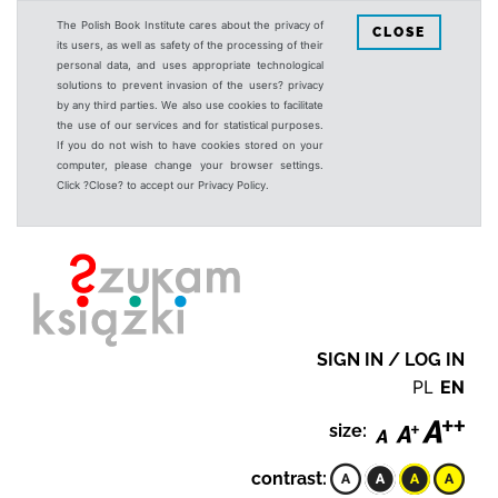
The Polish Book Institute cares about the privacy of
CLOSE
its users, as well as safety of the processing of their
personal data, and uses appropriate technological
solutions to prevent invasion of the users? privacy
by any third parties. We also use cookies to facilitate
the use of our services and for statistical purposes.
If you do not wish to have cookies stored on your
computer, please change your browser settings.
Click ?Close? to accept our Privacy Policy.
SIGN IN / LOG IN
PL
EN
size:
contrast: