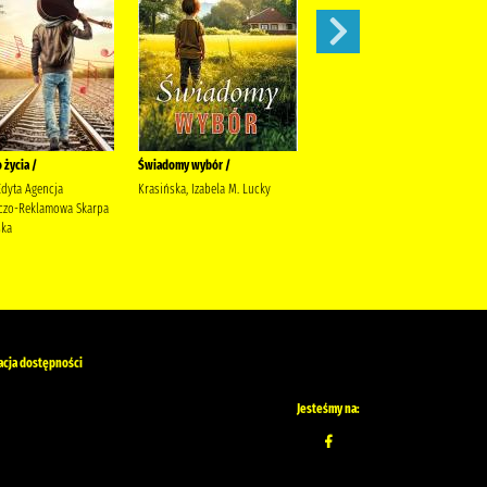
 życia /
Świadomy wybór /
Zima w Przytulnej /
Edyta Agencja
Krasińska, Izabela M. Lucky
Michalak, Katarzyna (1969-)
czo-Reklamowa Skarpa
Społeczny Instytut Wydawniczy
ska
Znak Michalak, Katarzyna (1969-)
acja dostępności
Jesteśmy na: