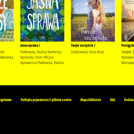
Jasna sprawa /
Twoje szczęście /
Pociąg do
lver
Płatkowska, Paulina Świderska,
Gołębiewska, Ilona Muza
Świętek, 
łatkowska,
Agnieszka. Silver Oficyna
Wydawni
Wydawnicza Płatkowska, Paulina.
Warszaw
egulamin
Polityka prywatności i plików cookie
Mapa bibliotek
FAQ
Deklar