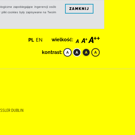
logiczne zapobiegające ingerencji osób
ZAMKNIJ
 pliki cookies były zapisywane na Twoim
PL
EN
wielkość:
kontrast:
ESSLER DUBLIN