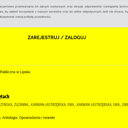
ieczeństwo przetwarzania ich danych osobowych oraz stosuje odpowiednie rozwiązania techno
, by ułatwić korzystanie z naszych serwisów oraz do celów statystycznych.Jeśli nie chcesz, by
aakceptować naszą politykę prywatności.
ZAREJESTRUJ / ZALOGUJ
 Publiczna w Lipsku
ętach
NACZYŃSKA, ZUZANNA., KARWAN-JASTRZĘBSKA, EWA., KARWAN-JASTRZĘBSKA, EWA., DR
a, Antologia, Opowiadania i nowele