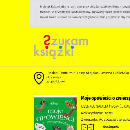
Instytut Książki dba o ochronę prywatności użytkowników i bezp
trzecich w prywatność użytkowników. Używamy także plików cookies
dysku zmień ustawienia swojej przeglądarki. Kliknij "Zamknij" aby z
Lipskie Centrum Kultury Miejsko-Gminna Biblioteka
ul. Rynek 2
27-300 Lipsko
Moje opowieści o zwierz
USENKO, NATALIA (1969- )., 
Rok wydania: [2022].
Zwierzęta, Adaptacja literack
dostępne: