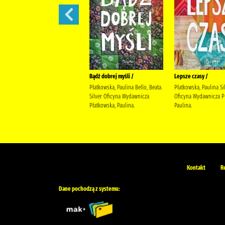
Nie mogę się doczekać... kiedy
Bądź dobrej myśli /
Lepsze czasy /
wreszcie pójdę do nieba /
Płatkowska, Paulina Bello, Beata.
Płatkowska, Paulina Si
Flagg, Fannie (1944- ) Gębicka-
Silver Oficyna Wydawnicza
Oficyna Wydawnicza P
Frąc, Maria Wydawnictwo
Płatkowska, Paulina.
Paulina.
Literackie
Kontakt
R
Dane pochodzą z systemu: