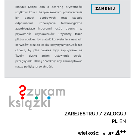
Instytut Książki dba o ochronę prywatności
ZAMKNIJ
użytkowników i bezpieczeństwo przetwarzania
ich danych osobowych oraz stosuje
odpowiednie rozwiązania technologiczne
zapobiegające ingerencji osób trzecich w
prywatność użytkowników. Używamy także
plików cookies, by ułatwić korzystanie z naszych
serwisów oraz do celów statystycznych.Jeśli nie
chcesz, by pliki cookies były zapisywane na
Twoim dysku zmień ustawienia swojej
przeglądarki. Kliknij "Zamknij" aby zaakceptować
naszą politykę prywatności.
ZAREJESTRUJ / ZALOGUJ
PL
EN
wielkość: