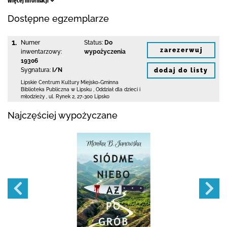
Więcej informacji
Dostępne egzemplarze
1.
Numer
Status:
Do
zarezerwuj
inwentarzowy:
wypożyczenia
19306
Sygnatura:
I/N
dodaj do listy
Lipskie Centrum Kultury Miejsko-Gminna
Biblioteka
Publiczna w Lipsku
,
Oddział dla dzieci i
młodzieży ,
ul. Rynek 2
,
27-300 Lipsko
Najczęściej wypożyczane