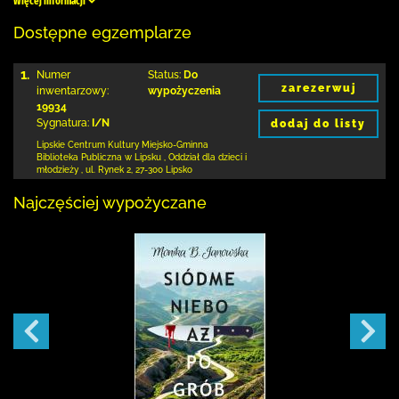
Więcej informacji
Dostępne egzemplarze
1.
Numer
Status:
Do
zarezerwuj
inwentarzowy:
wypożyczenia
19934
Sygnatura:
I/N
dodaj do listy
Lipskie Centrum Kultury Miejsko-Gminna
Biblioteka
Publiczna w Lipsku
,
Oddział dla dzieci i
młodzieży ,
ul. Rynek 2
,
27-300 Lipsko
Najczęściej wypożyczane