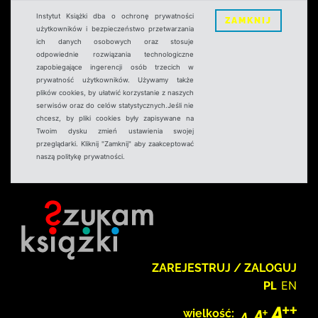
Instytut Książki dba o ochronę prywatności
ZAMKNIJ
użytkowników i bezpieczeństwo przetwarzania
ich danych osobowych oraz stosuje
odpowiednie rozwiązania technologiczne
zapobiegające ingerencji osób trzecich w
prywatność użytkowników. Używamy także
plików cookies, by ułatwić korzystanie z naszych
serwisów oraz do celów statystycznych.Jeśli nie
chcesz, by pliki cookies były zapisywane na
Twoim dysku zmień ustawienia swojej
przeglądarki. Kliknij "Zamknij" aby zaakceptować
naszą politykę prywatności.
ZAREJESTRUJ / ZALOGUJ
PL
EN
wielkość: